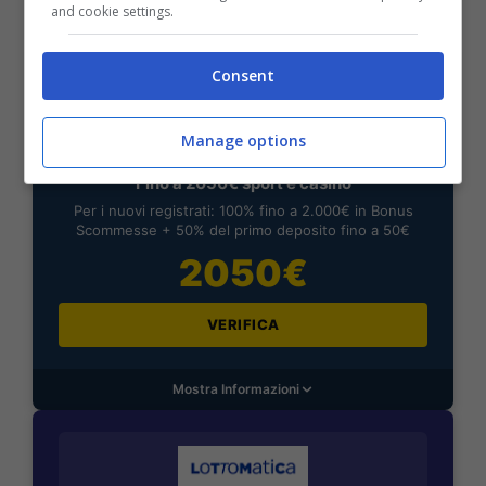
and cookie settings.
Mostra Informazioni
Consent
Manage options
BONUS BENVENUTO GOLDBET: 2.050€
Fino a 2050€ sport e casino
Per i nuovi registrati: 100% fino a 2.000€ in Bonus
Scommesse + 50% del primo deposito fino a 50€
2050€
VERIFICA
Mostra Informazioni