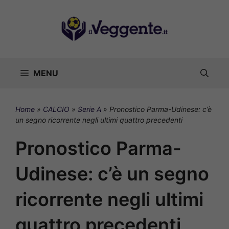
Vai
al
contenuto
MENU
Home
»
CALCIO
»
Serie A
»
Pronostico Parma-Udinese: c’è
un segno ricorrente negli ultimi quattro precedenti
Pronostico Parma-
Udinese: c’è un segno
ricorrente negli ultimi
quattro precedenti