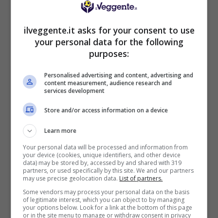
[poll id=”2885″]
ilveggente.it asks for your consent to use
your personal data for the following
POSSIBILE RISULTATO: 1-1
purposes:
Personalised advertising and content, advertising and
content measurement, audience research and
services development
Store and/or access information on a device
BONUS SPORTBET: 100€ SUBITO
Bonus 50€ SENZA deposito + fino a 50€ di
Learn more
rimborso
Your personal data will be processed and information from
Bonus 50€ senza deposito sport + fino a 50€ di
your device (cookies, unique identifiers, and other device
bonus rimborso sul primo deposito
data) may be stored by, accessed by and shared with 319
200€
partners, or used specifically by this site. We and our partners
may use precise geolocation data.
List of partners.
Some vendors may process your personal data on the basis
VERIFICA
of legitimate interest, which you can object to by managing
your options below. Look for a link at the bottom of this page
or in the site menu to manage or withdraw consent in privacy