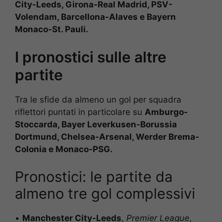
City-Leeds, Girona-Real Madrid, PSV-
Volendam, Barcellona-Alaves e Bayern
Monaco-St. Pauli.
I pronostici sulle altre
partite
Tra le sfide da almeno un gol per squadra
riflettori puntati in particolare su
Amburgo-
Stoccarda, Bayer Leverkusen-Borussia
Dortmund, Chelsea-Arsenal, Werder Brema-
Colonia e Monaco-PSG.
Pronostici: le partite da
almeno tre gol complessivi
•
Manchester City-Leeds
,
Premier League
,