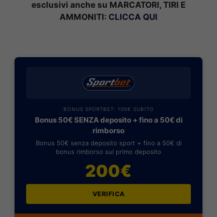
esclusivi anche su MARCATORI, TIRI E
AMMONITI:
CLICCA QUI
BONUS SPORTBET: 100€ SUBITO
Bonus 50€ SENZA deposito + fino a 50€ di
rimborso
Bonus 50€ senza deposito sport + fino a 50€ di
bonus rimborso sul primo deposito
200€
VERIFICA