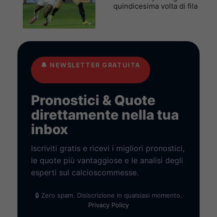
quindicesima volta di fila
🔔
NEWSLETTER GRATUITA
Pronostici & Quote
direttamente nella tua
inbox
Iscriviti gratis e ricevi i migliori pronostici,
le quote più vantaggiose e le analisi degli
esperti sul calcioscommesse.
🔒 Zero spam. Disiscrizione in qualsiasi momento.
Privacy Policy