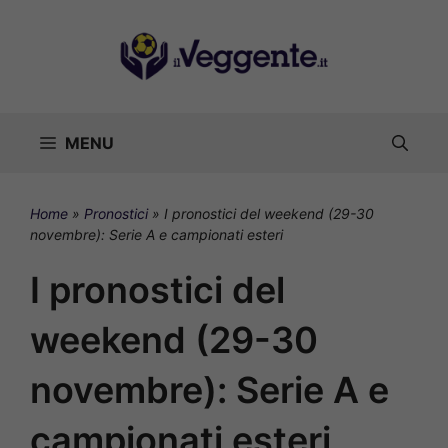
Vai
al
contenuto
MENU
Home
»
Pronostici
»
I pronostici del weekend (29-30
novembre): Serie A e campionati esteri
I pronostici del
weekend (29-30
novembre): Serie A e
campionati esteri