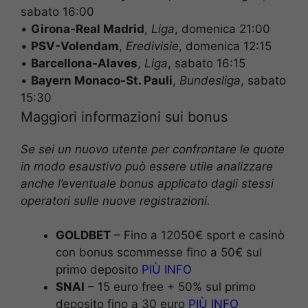
sabato 16:00
•
Girona-Real Madrid
,
Liga
, domenica 21:00
•
PSV-Volendam
,
Eredivisie
, domenica 12:15
•
Barcellona-Alaves
,
Liga
, sabato 16:15
•
Bayern Monaco-St. Pauli
,
Bundesliga
, sabato
15:30
Maggiori informazioni sui bonus
Se sei un nuovo utente per confrontare le quote
in modo esaustivo può essere utile analizzare
anche l’eventuale bonus applicato dagli stessi
operatori sulle nuove registrazioni.
GOLDBET
– Fino a 12050€ sport e casinò
con bonus scommesse fino a 50€ sul
primo deposito
PIÙ INFO
SNAI
– 15 euro free + 50% sul primo
deposito fino a 30 euro
PIÙ INFO