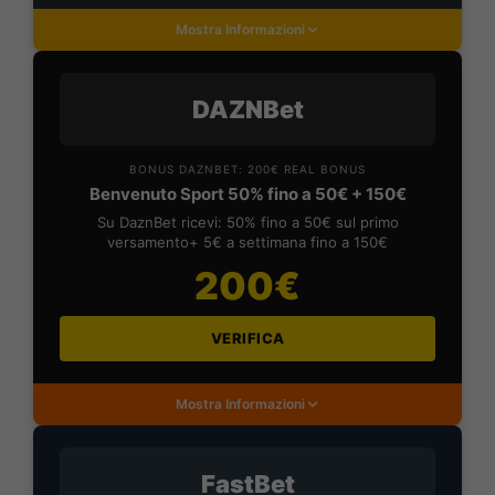
Mostra Informazioni
DAZNBet
BONUS DAZNBET: 200€ REAL BONUS
Benvenuto Sport 50% fino a 50€ + 150€
Su DaznBet ricevi: 50% fino a 50€ sul primo
versamento+ 5€ a settimana fino a 150€
200€
VERIFICA
Mostra Informazioni
FastBet