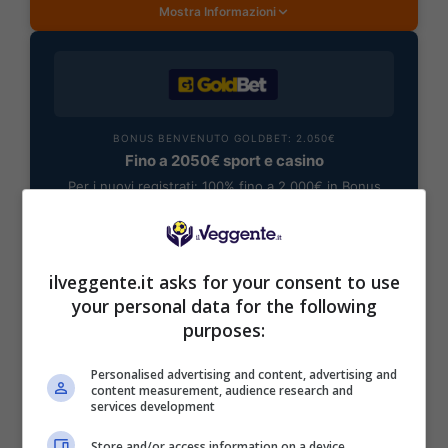
Mostra Informazioni
BONUS BENVENUTO GOLDBET: 2.050€
Fino a 2050€ sport e casino
Per i nuovi registrati: 100% fino a 2.000€ in Bonus
Scommesse + 50% del primo deposito fino a 50€
2050€
ilveggente.it asks for your consent to use
VERIFICA
your personal data for the following
purposes:
Mostra Informazioni
Personalised advertising and content, advertising and
content measurement, audience research and
services development
Store and/or access information on a device