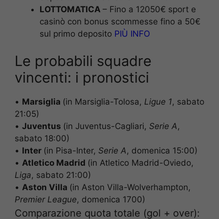
LOTTOMATICA
– Fino a 12050€ sport e
casinò con bonus scommesse fino a 50€
sul primo deposito
PIÙ INFO
Le probabili squadre
vincenti: i pronostici
•
Marsiglia
(in Marsiglia-Tolosa,
Ligue 1
, sabato
21:05)
•
Juventus
(in Juventus-Cagliari,
Serie A
,
sabato 18:00)
•
Inter
(in Pisa-Inter,
Serie A
, domenica 15:00)
•
Atletico Madrid
(in Atletico Madrid-Oviedo,
Liga
, sabato 21:00)
•
Aston Villa
(in Aston Villa-Wolverhampton,
Premier League
, domenica 1700)
Comparazione quota totale (gol + over):