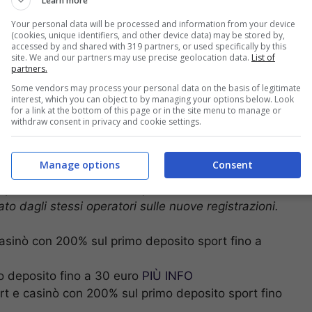
Learn more
ere GRATIS le notifiche con altri pronostici last
Your personal data will be processed and information from your device
 TIRI E AMMONITI:
CLICCA QUI
(cookies, unique identifiers, and other device data) may be stored by,
accessed by and shared with 319 partners, or used specifically by this
site. We and our partners may use precise geolocation data.
List of
partners.
Some vendors may process your personal data on the basis of legitimate
interest, which you can object to by managing your options below. Look
 su
Goldbet
e
Lottomatica
e 1.45 su
Sna
i. Il segno
for a link at the bottom of this page or in the site menu to manage or
bet
e
Lottomatica
e a 1.67 su
Sna
i.
withdraw consent in privacy and cookie settings.
Manage options
Consent
 quote in modo esaustivo può essere utile
to dagli stessi operatori sulle nuove registrazioni.
asinò con 200% sul primo deposito sport fino a
o deposito fino a 30 euro
PIÙ INFO
rt e casinò con 200% sul primo deposito sport fino