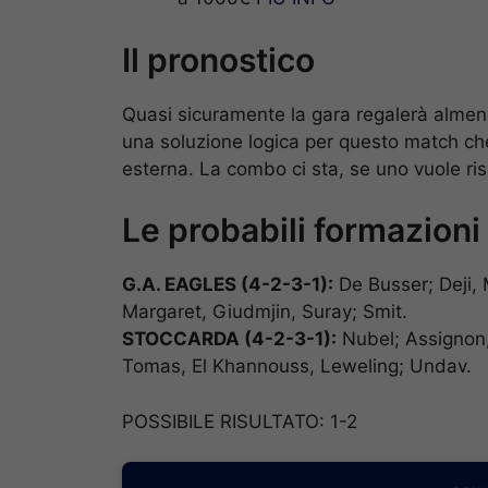
Il pronostico
Quasi sicuramente la gara regalerà almen
una soluzione logica per questo match che
esterna. La combo ci sta, se uno vuole ris
Le probabili formazioni
G.A. EAGLES (4-2-3-1):
De Busser; Deji,
Margaret, Giudmjin, Suray; Smit.
STOCCARDA (4-2-3-1):
Nubel; Assignon, 
Tomas, El Khannouss, Leweling; Undav.
POSSIBILE RISULTATO: 1-2