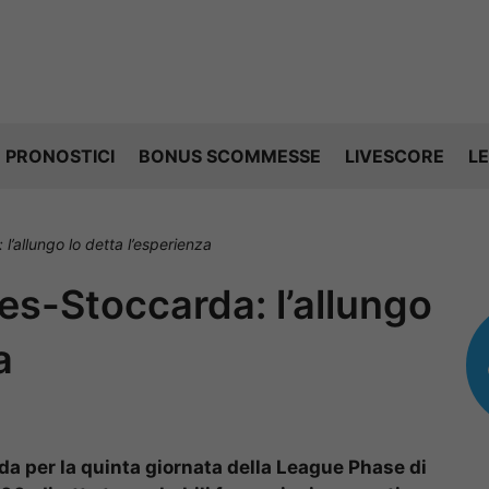
PRONOSTICI
BONUS SCOMMESSE
LIVESCORE
LE
’allungo lo detta l’esperienza
es-Stoccarda: l’allungo
a
da per la quinta giornata della League Phase di