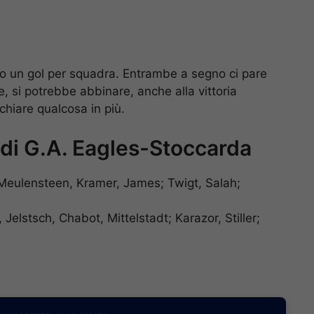
o un gol per squadra. Entrambe a segno ci pare
, si potrebbe abbinare, anche alla vittoria
chiare qualcosa in più.
 di G.A. Eagles-Stoccarda
 Meulensteen, Kramer, James; Twigt, Salah;
Jelstsch, Chabot, Mittelstadt; Karazor, Stiller;