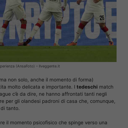
sperienza (AnsaFoto) – Ilveggente.it
a non solo, anche il momento di forma)
ita molto delicata e importante. I
tedeschi
match
ue c’è da dire, ne hanno affrontati tanti negli
re per gli olandesi padroni di casa che, comunque,
di tanto.
ure il momento psicofisico che spinge verso una