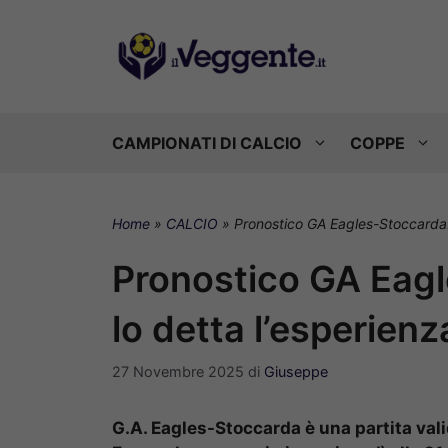
Vai
al
contenuto
CAMPIONATI DI CALCIO
COPPE
Home
»
CALCIO
»
Pronostico GA Eagles-Stoccarda: l
Pronostico GA Eagl
lo detta l’esperienz
27 Novembre 2025
di
Giuseppe
G.A. Eagles-Stoccarda è una partita vali