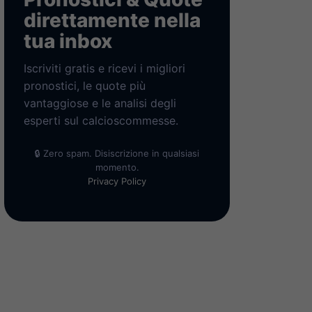
direttamente nella
tua inbox
Iscriviti gratis e ricevi i migliori
pronostici, le quote più
vantaggiose e le analisi degli
esperti sul calcioscommesse.
🔒 Zero spam. Disiscrizione in qualsiasi
momento.
Privacy Policy