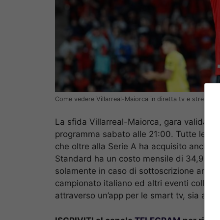
Come vedere Villarreal-Maiorca in diretta tv e streamin
La sfida Villarreal-Maiorca, gara valida pe
programma sabato alle 21:00. Tutte le par
che oltre alla Serie A ha acquisito anche 
Standard ha un costo mensile di 34,99 eu
solamente in caso di sottoscrizione annual
campionato italiano ed altri eventi collegati
attraverso un’app per le smart tv, sia attr