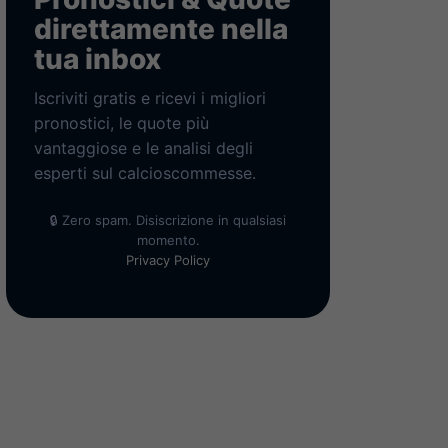
direttamente nella
tua inbox
Iscriviti gratis e ricevi i migliori
pronostici, le quote più
vantaggiose e le analisi degli
esperti sul calcioscommesse.
🔒 Zero spam. Disiscrizione in qualsiasi
momento.
Privacy Policy