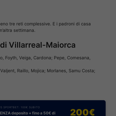
eno tre reti complessive. E i padroni di casa
n’altra settimana.
di Villarreal-Maiorca
no, Foyth, Veiga, Cardona; Pepe, Comesana,
Valjent, Raillo, Mojica; Morlanes, Samu Costa;
S SPORTBET: 100€ SUBITO
200€
NZA deposito + fino a 50€ di