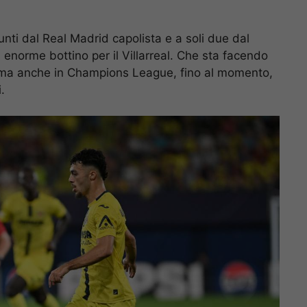
punti dal Real Madrid capolista e a soli due dal
enorme bottino per il Villarreal. Che sta facendo
ma anche in Champions League, fino al momento,
.