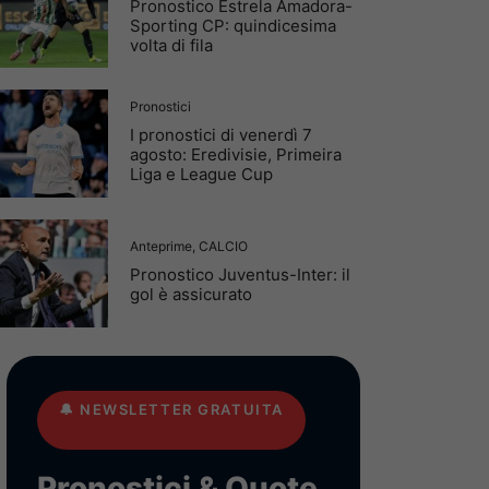
Pronostico Estrela Amadora-
Sporting CP: quindicesima
volta di fila
Pronostici
I pronostici di venerdì 7
agosto: Eredivisie, Primeira
Liga e League Cup
Anteprime
,
CALCIO
Pronostico Juventus-Inter: il
gol è assicurato
🔔
NEWSLETTER GRATUITA
Pronostici & Quote