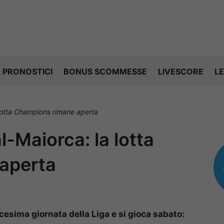
PRONOSTICI
BONUS SCOMMESSE
LIVESCORE
LE
a lotta Champions rimane aperta
l-Maiorca: la lotta
aperta
icesima giornata della Liga e si gioca sabato: