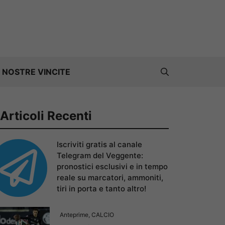
 NOSTRE VINCITE
Articoli Recenti
Iscriviti gratis al canale
Telegram del Veggente:
pronostici esclusivi e in tempo
reale su marcatori, ammoniti,
tiri in porta e tanto altro!
Anteprime
,
CALCIO