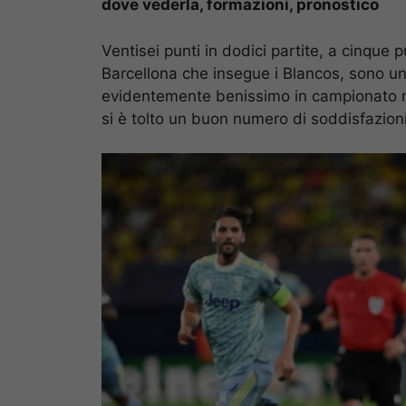
dove vederla, formazioni, pronostico
Ventisei punti in dodici partite, a cinque 
Barcellona che insegue i Blancos, sono un 
evidentemente benissimo in campionato 
si è tolto un buon numero di soddisfazioni