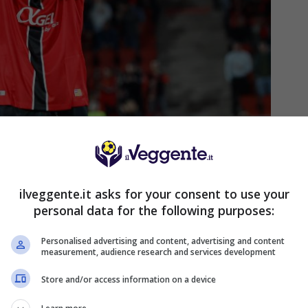
g (AnsaFoto) – Ilveggente.it
r la tredicesima giornata della Liga spagnola, è in
tite sono trasmesse in diretta esclusiva su
DAZN
,
ilveggente.it asks for your consent to use your
i diritti del massimo campionato spagnolo. Il piano
personal data for the following purposes:
ro, quello Plus invece di 59,99 euro, ma
e. Con DAZN c’è la possibilità di vedere tutto il
Personalised advertising and content, advertising and content
measurement, audience research and services development
 alla piattaforma. Il servizio è offerto sia
averso il più classico streaming con pc o tablet.
Store and/or access information on a device