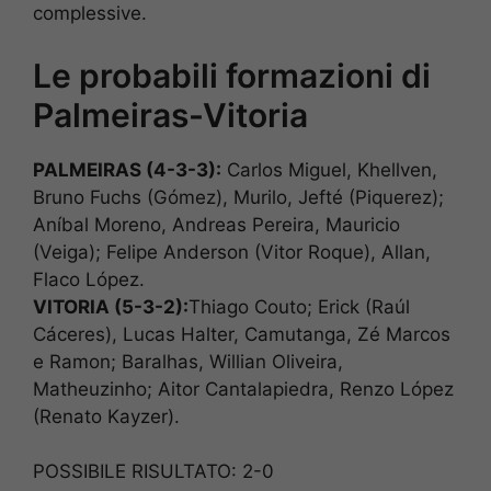
complessive.
Le probabili formazioni di
Palmeiras-Vitoria
PALMEIRAS (4-3-3):
Carlos Miguel, Khellven,
Bruno Fuchs (Gómez), Murilo, Jefté (Piquerez);
Aníbal Moreno, Andreas Pereira, Mauricio
(Veiga); Felipe Anderson (Vitor Roque), Allan,
Flaco López.
VITORIA (5-3-2):
Thiago Couto; Erick (Raúl
Cáceres), Lucas Halter, Camutanga, Zé Marcos
e Ramon; Baralhas, Willian Oliveira,
Matheuzinho; Aitor Cantalapiedra, Renzo López
(Renato Kayzer).
POSSIBILE RISULTATO: 2-0