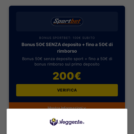
BONUS SPORTBET: 100€ SUBITO
Bonus 50€ SENZA deposito + fino a 50€ di
rimborso
Bonus 50€ senza deposito sport + fino a 50€ di
bonus rimborso sul primo deposito
200€
VERIFICA
Mostra Informazioni