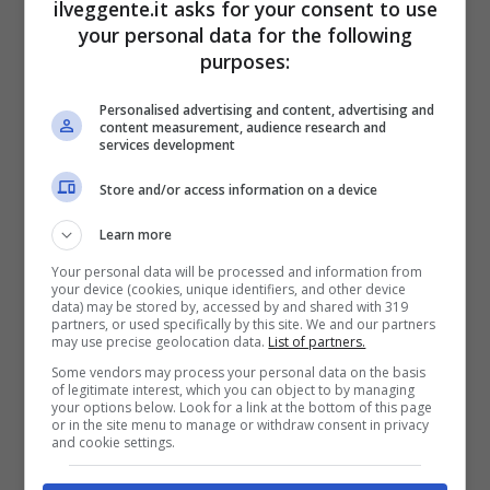
ilveggente.it asks for your consent to use
your personal data for the following
BONUS BENVENUTO GOLDBET: 2.050€
purposes:
Fino a 2050€ sport e casino
Per i nuovi registrati: 100% fino a 2.000€ in Bonus
Personalised advertising and content, advertising and
Scommesse + 50% del primo deposito fino a 50€
content measurement, audience research and
services development
2050€
Store and/or access information on a device
VERIFICA
Learn more
Your personal data will be processed and information from
Mostra Informazioni
your device (cookies, unique identifiers, and other device
data) may be stored by, accessed by and shared with 319
partners, or used specifically by this site. We and our partners
may use precise geolocation data.
List of partners.
Some vendors may process your personal data on the basis
of legitimate interest, which you can object to by managing
your options below. Look for a link at the bottom of this page
BONUS BENVENUTO LOTTOMATICA: 2050€
or in the site menu to manage or withdraw consent in privacy
Fino a 2050€ bonus scommesse e sport
and cookie settings.
Per i nuovi utenti della piattaforma: 100% fino a 50€ in
Bonus Scommesse + 100% fino a 2000€ in Bonus