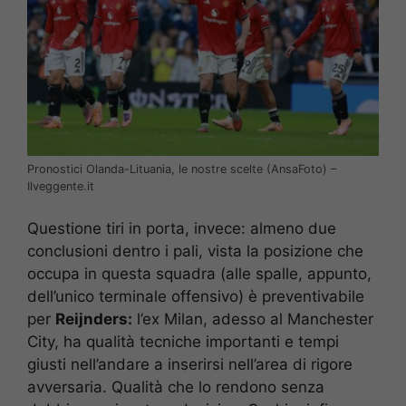
Pronostici Olanda-Lituania, le nostre scelte (AnsaFoto) –
Ilveggente.it
Questione tiri in porta, invece: almeno due
conclusioni dentro i pali, vista la posizione che
occupa in questa squadra (alle spalle, appunto,
dell’unico terminale offensivo) è preventivabile
per
Reijnders:
l’ex Milan, adesso al Manchester
City, ha qualità tecniche importanti e tempi
giusti nell’andare a inserirsi nell’area di rigore
avversaria. Qualità che lo rendono senza