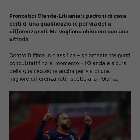
Pronostici Olanda-Lituania: i padroni di casa
certi di una qualificazione per via della
differenza reti. Ma vogliono chiudere con una
vittoria
Contro l’ultima in classifica – solamente tre punti
conquistati fino al momento – l’Olanda è sicura
della qualificazione anche per via di una
migliore differenza reti rispetto alla Polonia.