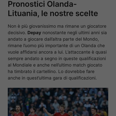
Pronostici Olanda-
Lituania, le nostre scelte
Non è più giovanissimo ma rimane un giocatore
decisivo.
Depay
nonostante negli ultimi anni sia
andato a giocare dall’altra parte del Mondo,
rimane l’uomo più importante di un Olanda che
vuole affidarsi ancora a lui. L’attaccante è quasi
sempre andato a segno in queste qualificazioni
al Mondiale e anche nell’ultimo match giocato
ha timbrato il cartellino. Lo dovrebbe fare
anche in quest’ultima gara di qualificazioni.