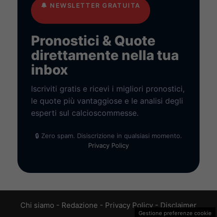
🔔
NEWSLETTER GRATUITA
Pronostici & Quote
direttamente nella tua
inbox
Iscriviti gratis e ricevi i migliori pronostici,
le quote più vantaggiose e le analisi degli
esperti sul calcioscommesse.
🔒 Zero spam. Disiscrizione in qualsiasi momento.
Privacy Policy
Chi siamo
-
Redazione
-
Privacy Policy
-
Disclaimer
Gestione preferenze cookie