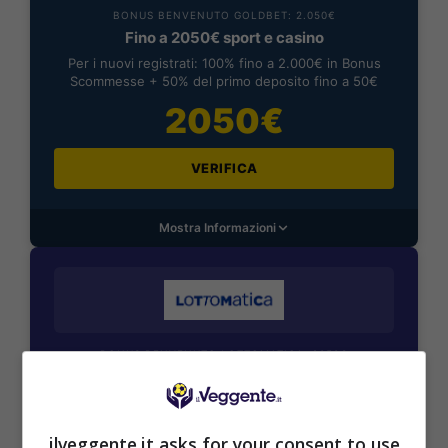
BONUS BENVENUTO GOLDBET: 2.050€
Fino a 2050€ sport e casino
Per i nuovi registrati: 100% fino a 2.000€ in Bonus
Scommesse + 50% del primo deposito fino a 50€
2050€
VERIFICA
Mostra Informazioni
BONUS BENVENUTO LOTTOMATICA: 2050€
Fino a 2050€ bonus scommesse e sport
Per i nuovi utenti della piattaforma: 100% fino a 50€ in
Bonus Scommesse + 100% fino a 2000€ in Bonus
Sport
ilveggente.it asks for your consent to use