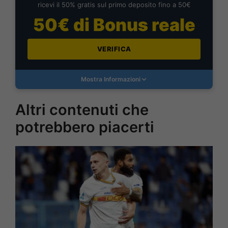
ricevi il 50% gratis sul primo deposito fino a 50€
50€ di Bonus reale
VERIFICA
Mostra Informazioni
Altri contenuti che
potrebbero piacerti