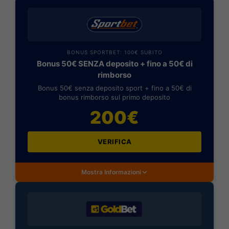
BONUS SPORTBET: 100€ SUBITO
Bonus 50€ SENZA deposito + fino a 50€ di
rimborso
Bonus 50€ senza deposito sport + fino a 50€ di
bonus rimborso sul primo deposito
200€
VERIFICA
Mostra Informazioni