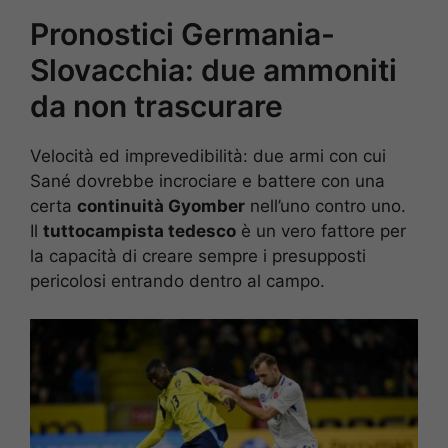
Pronostici Germania-
Slovacchia: due ammoniti
da non trascurare
Velocità ed imprevedibilità: due armi con cui
Sané dovrebbe incrociare e battere con una
certa
continuità Gyomber
nell’uno contro uno.
Il
tuttocampista tedesco
è un vero fattore per
la capacità di creare sempre i presupposti
pericolosi entrando dentro al campo.