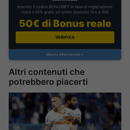
Inserisci il codice BONUSBET in fase di registrazione:
ricevi il 50% gratis sul primo deposito fino a 50€
50€ di Bonus reale
VERIFICA
Mostra Informazioni
Altri contenuti che
potrebbero piacerti