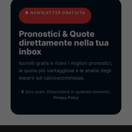
🔔
NEWSLETTER GRATUITA
Pronostici & Quote
direttamente nella tua
inbox
Iscriviti gratis e ricevi i migliori pronostici,
le quote più vantaggiose e le analisi degli
esperti sul calcioscommesse.
🔒 Zero spam. Disiscrizione in qualsiasi momento.
Privacy Policy