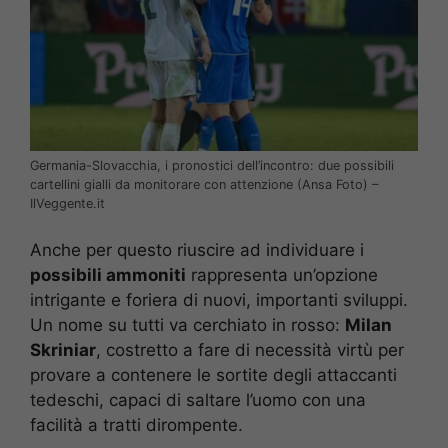
Germania-Slovacchia, i pronostici dell’incontro: due possibili
cartellini gialli da monitorare con attenzione (Ansa Foto) –
IlVeggente.it
Anche per questo riuscire ad individuare i
possibili ammoniti
rappresenta un’opzione
intrigante e foriera di nuovi, importanti sviluppi.
Un nome su tutti va cerchiato in rosso:
Milan
Skriniar
, costretto a fare di necessità virtù per
provare a contenere le sortite degli attaccanti
tedeschi, capaci di saltare l’uomo con una
facilità a tratti dirompente.