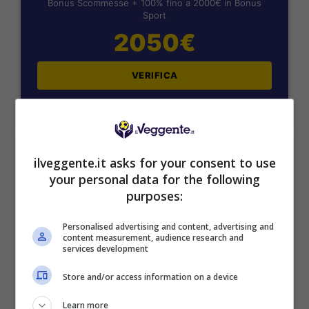
Bonus Scommesse + 100% fino a 2000€ in Bonus
Sport
2050€
VERIFICA
Mostra Informazioni
ilveggente.it asks for your consent to use
SNAI
your personal data for the following
purposes:
Bonus Benvenuto Sport: fino a 1.000€
50% sul deposito fino a 50€
Personalised advertising and content, advertising and
content measurement, audience research and
1000€
services development
Store and/or access information on a device
VERIFICA
Learn more