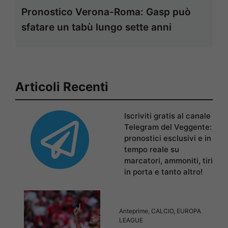
Pronostico Verona-Roma: Gasp può
sfatare un tabù lungo sette anni
Articoli Recenti
Iscriviti gratis al canale
Telegram del Veggente:
pronostici esclusivi e in
tempo reale su
marcatori, ammoniti, tiri
in porta e tanto altro!
Anteprime
,
CALCIO
,
EUROPA
LEAGUE