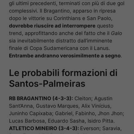
gli ultimi precedenti, terminati con più di due gol
complessivi. Il Bragantino, apparso in ripresa
dopo le vittorie su Corinthians e San Paolo,
dovrebbe riuscire ad interrompere
questo
trend, approfittando anche del fatto che il
Galo
sia inevitabilmente distratto dall’imminente
finale di Copa Sudamericana con il Lanus.
Entrambe andranno verosimilmente a segno
.
Le probabili formazioni di
Santos-Palmeiras
RB BRAGANTINO (4-3-3):
Cleiton; Agustin
Sant’Anna, Gustavo Marques, Alix Vinícius,
Juninho Capixaba; Gabriel, Fabinho, Jhon Jhon;
Lucas Barbosa, Eduardo Sasha, Isidro Pitta.
ATLETICO MINEIRO (3-4-3):
Everson; Saravia,