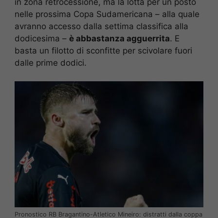
in zona retrocessione, ma la lotta per un posto
nelle prossima Copa Sudamericana – alla quale
avranno accesso dalla settima classifica alla
dodicesima –
è abbastanza agguerrita
. E
basta un filotto di sconfitte per scivolare fuori
dalle prime dodici.
Pronostico RB Bragantino-Atletico Mineiro: distratti dalla coppa