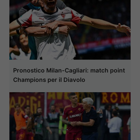
Pronostico Milan-Cagliari: match point
Champions per il Diavolo