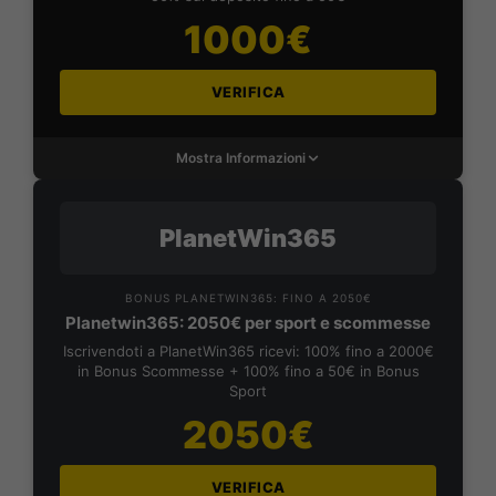
1000€
VERIFICA
Mostra Informazioni
PlanetWin365
BONUS PLANETWIN365: FINO A 2050€
Planetwin365: 2050€ per sport e scommesse
Iscrivendoti a PlanetWin365 ricevi: 100% fino a 2000€
in Bonus Scommesse + 100% fino a 50€ in Bonus
Sport
2050€
VERIFICA