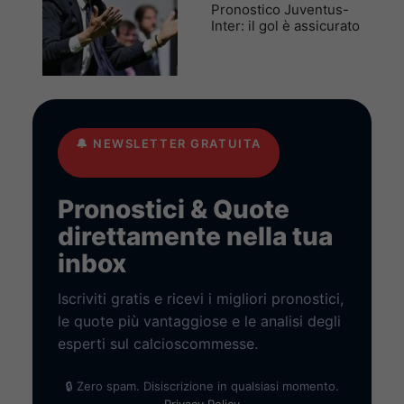
Pronostico Juventus-
Inter: il gol è assicurato
🔔
NEWSLETTER GRATUITA
Pronostici & Quote
direttamente nella tua
inbox
Iscriviti gratis e ricevi i migliori pronostici,
le quote più vantaggiose e le analisi degli
esperti sul calcioscommesse.
🔒 Zero spam. Disiscrizione in qualsiasi momento.
Privacy Policy