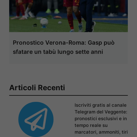
Pronostico Verona-Roma: Gasp può
sfatare un tabù lungo sette anni
Articoli Recenti
Iscriviti gratis al canale
Telegram del Veggente:
pronostici esclusivi e in
tempo reale su
marcatori, ammoniti, tiri