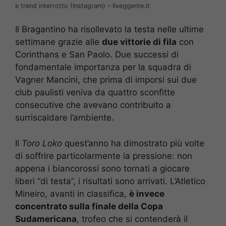
e trend interrotto (Instagram) – Ilveggente.it
Il Bragantino ha risollevato la testa nelle ultime
settimane grazie alle
due vittorie di fila
con
Corinthans e San Paolo. Due successi di
fondamentale importanza per la squadra di
Vagner Mancini, che prima di imporsi sui due
club paulisti veniva da quattro sconfitte
consecutive che avevano contribuito a
surriscaldare l’ambiente.
Il
Toro Loko
quest’anno ha dimostrato più volte
di soffrire particolarmente la pressione: non
appena i biancorossi sono tornati a giocare
liberi “di testa”, i risultati sono arrivati. L’Atletico
Mineiro, avanti in classifica,
è invece
concentrato sulla finale della Copa
Sudamericana
, trofeo che si contenderà il