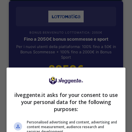
BONUS BENVENUTO LOTTOMATICA: 2050€
Fino a 2050€ bonus scommesse e sport
Per i nuovi utenti della piattaforma: 100% fino a 50€ in
Bonus Scommesse + 100% fino a 2000€ in Bonus
Sport
2050€
VERIFICA
ilveggente.it asks for your consent to use
Mostra Informazioni
your personal data for the following
purposes:
SNAI
Personalised advertising and content, advertising and
content measurement, audience research and
services development