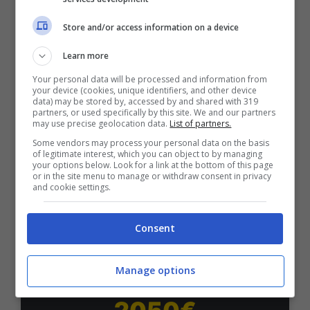
Bonus Benvenuto Sport: fino a 1.000€
Store and/or access information on a device
50% sul deposito fino a 50€
1000€
Learn more
Your personal data will be processed and information from
your device (cookies, unique identifiers, and other device
VERIFICA
data) may be stored by, accessed by and shared with 319
partners, or used specifically by this site. We and our partners
may use precise geolocation data.
List of partners.
Mostra Informazioni
Some vendors may process your personal data on the basis
of legitimate interest, which you can object to by managing
your options below. Look for a link at the bottom of this page
or in the site menu to manage or withdraw consent in privacy
PlanetWin365
and cookie settings.
BONUS PLANETWIN365: FINO A 2050€
Consent
Planetwin365: 2050€ per sport e scommesse
Iscrivendoti a PlanetWin365 ricevi: 100% fino a 2000€
Manage options
in Bonus Scommesse + 100% fino a 50€ in Bonus
Sport