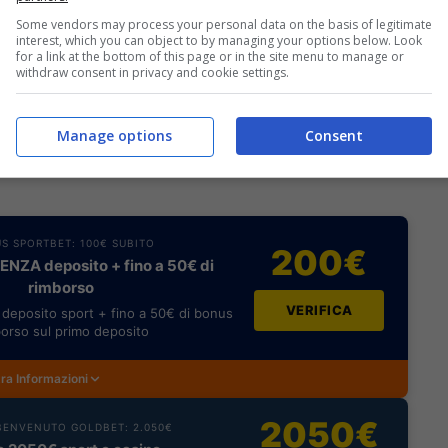
Some vendors may process your personal data on the basis of legitimate
nostre scelte, e qui vi diciamo che su GoldBet la
interest, which you can object to by managing your options below. Look
for a link at the bottom of this page or in the site menu to manage or
withdraw consent in privacy and cookie settings.
Manage options
Consent
S SPORTBET: 100€ SUBITO
200€
NZA deposito + fino a 50€ di
rimborso
VERIFICA
deposito sport + fino a 50€ di bonus
orso sul primo deposito
ra Informazioni
2050€
ENVENUTO GOLDBET: 2.050€