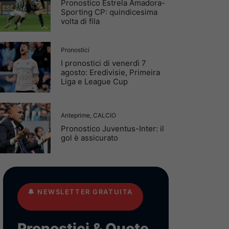
Pronostico Estrela Amadora-
Sporting CP: quindicesima
volta di fila
Pronostici
I pronostici di venerdì 7
agosto: Eredivisie, Primeira
Liga e League Cup
Anteprime
,
CALCIO
Pronostico Juventus-Inter: il
gol è assicurato
🔔
NEWSLETTER GRATUITA
Pronostici & Quote