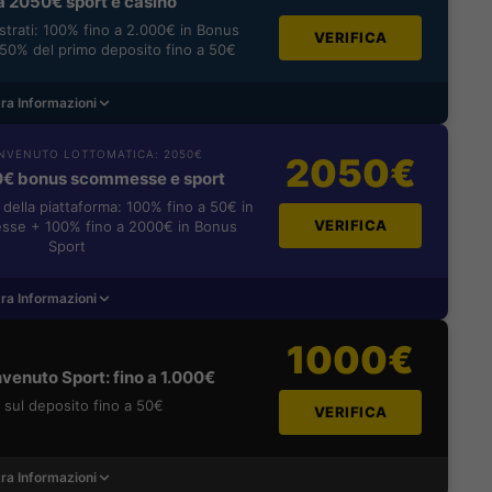
a 2050€ sport e casino
istrati: 100% fino a 2.000€ in Bonus
VERIFICA
0% del primo deposito fino a 50€
ra Informazioni
NVENUTO LOTTOMATICA: 2050€
2050€
0€ bonus scommesse e sport
i della piattaforma: 100% fino a 50€ in
VERIFICA
se + 100% fino a 2000€ in Bonus
Sport
ra Informazioni
1000€
venuto Sport: fino a 1.000€
sul deposito fino a 50€
VERIFICA
ra Informazioni