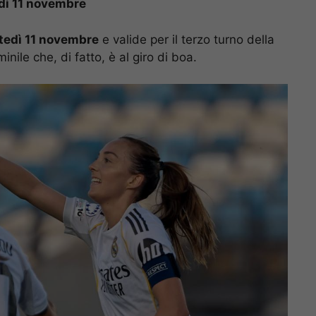
edì 11 novembre
edì 11 novembre
e valide per il terzo turno della
le che, di fatto, è al giro di boa.