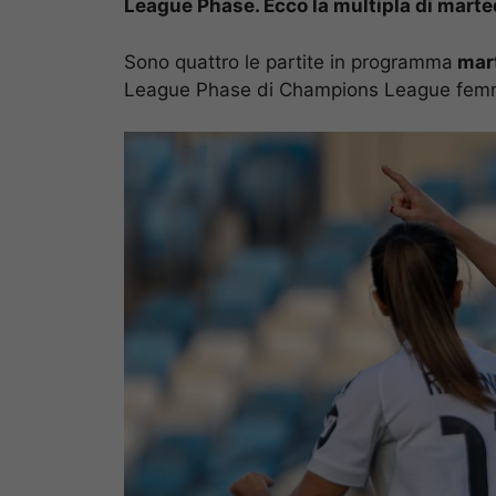
League Phase. Ecco la multipla di mart
Sono quattro le partite in programma
mart
League Phase di Champions League femmini