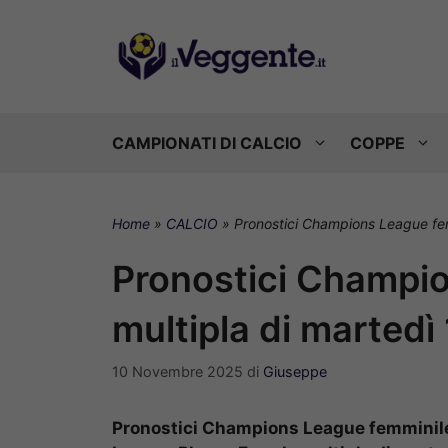
Vai
al
contenuto
CAMPIONATI DI CALCIO
COPPE
Home
»
CALCIO
»
Pronostici Champions League fem
Pronostici Champio
multipla di martedì
10 Novembre 2025
di
Giuseppe
Pronostici Champions League femminile, 