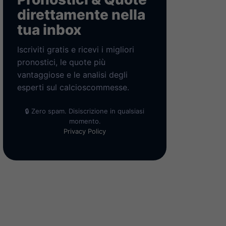
direttamente nella
tua inbox
Iscriviti gratis e ricevi i migliori
pronostici, le quote più
vantaggiose e le analisi degli
esperti sul calcioscommesse.
🔒 Zero spam. Disiscrizione in qualsiasi
momento.
Privacy Policy