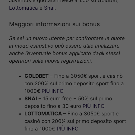
Juventus è quotata invece a 1.50 su Goldbet,
Lottomatica
e
Sna
i.
Maggiori informazioni sui bonus
Se sei un nuovo utente per confrontare le quote
in modo esaustivo può essere utile analizzare
anche l’eventuale bonus applicato dagli stessi
operatori sulle nuove registrazioni.
GOLDBET
– Fino a 3050€ sport e casinò
con 200% sul primo deposito sport fino a
1000€
PIÙ INFO
SNAI
– 15 euro free + 50% sul primo
deposito fino a 30 euro
PIÙ INFO
LOTTOMATICA
– Fino a 3050€ sport e
casinò con 200% sul primo deposito sport
fino a 1000€
PIÙ INFO