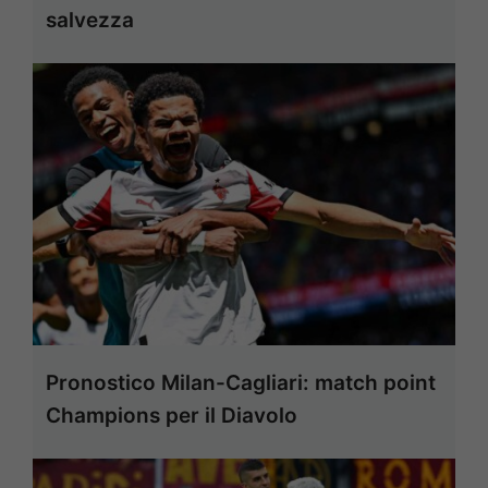
salvezza
Pronostico Milan-Cagliari: match point
Champions per il Diavolo