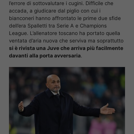
l’errore di sottovalutare i cugini. Difficile che
accada, a giudicare dal piglio con cui i
bianconeri hanno affrontato le prime due sfide
dell’era Spalletti tra Serie A e Champions
League. L’allenatore toscano ha portato quella
ventata d’aria nuova che serviva ma soprattutto
si è rivista una Juve che arriva più facilmente
davanti alla porta avversaria
.