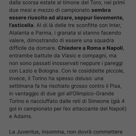
dalla scorsa estate al timone del Toro, nei primi
due mesi e mezzo di campionato
sembra
essere riuscito ad alzare, seppur lievemente,
l’asticella
. Al di là delle tre sconfitte con Inter,
Atalanta e Parma, i granata si stanno facendo
valere, dimostrando di essere una squadra
difficile da domare.
Chiedere a Roma e Napoli
,
entrambe battute da Vlasic e compagni, ma
non sono passati inosservati neppure i pareggi
con Lazio e Bologna. Con le cosiddette piccole,
invece, il Torino ha spesso deluso: una
settimana fa ha rischiato grosso contro il Pisa,
in vantaggio di due gol all’Olimpico-Grande
Torino e riacciuffato dalle reti di Simeone (già 4
gol in campionato per l’ex attaccante del Napoli)
e Adams.
La Juventus, insomma, non dovrà commettere