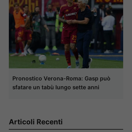
Pronostico Verona-Roma: Gasp può
sfatare un tabù lungo sette anni
Articoli Recenti