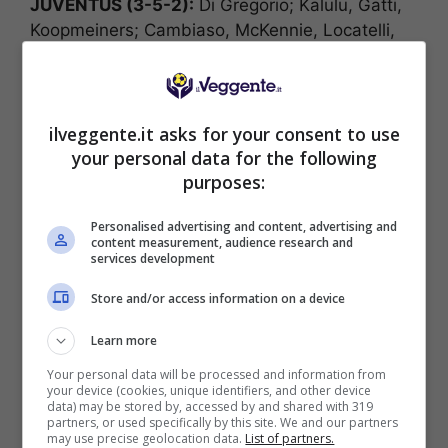
JUVENTUS (3-5-2):
Di Gregorio; Kalulu, Gatti,
Koopmeiners; Cambiaso, McKennie, Locatelli,
Thuram, Kostic; Yildiz, Vlahovic.
TORINO (3-5-2):
Paleari; Ismajli, Maripan, Coco;
Pedersen, Casadei, Ilic, Vlasic, Lazaro; Ngonge,
Simeone.
ilveggente.it asks for your consent to use
your personal data for the following
purposes:
[poll id=”2866″]
Personalised advertising and content, advertising and
POSSIBILE RISULTATO: 2-1
content measurement, audience research and
services development
Store and/or access information on a device
Learn more
Your personal data will be processed and information from
BONUS SPORTBET: 100€ SUBITO
your device (cookies, unique identifiers, and other device
Bonus 50€ SENZA deposito + fino a 50€ di
data) may be stored by, accessed by and shared with 319
rimborso
partners, or used specifically by this site. We and our partners
may use precise geolocation data.
List of partners.
Bonus 50€ senza deposito sport + fino a 50€ di