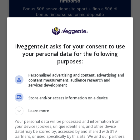
rimborso
Bonus 50€ senza deposito sport + fino a 50€ di
bonus rimborso sul primo deposito
200€
VERIFICA
ilveggente.it asks for your consent to use
your personal data for the following
purposes:
Mostra Informazioni
Personalised advertising and content, advertising and
content measurement, audience research and
services development
Store and/or access information on a device
BONUS BENVENUTO GOLDBET: 2.050€
Fino a 2050€ sport e casino
Learn more
Per i nuovi registrati: 100% fino a 2.000€ in Bonus
Scommesse + 50% del primo deposito fino a 50€
Your personal data will be processed and information from
your device (cookies, unique identifiers, and other device
2050€
data) may be stored by, accessed by and shared with 319
partners, or used specifically by this site. We and our partners