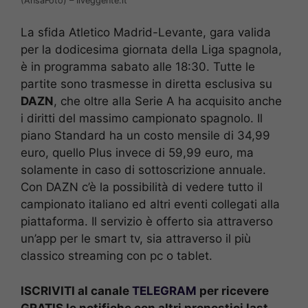
(AnsaFoto) – Ilveggente.it
La sfida Atletico Madrid-Levante, gara valida
per la dodicesima giornata della Liga spagnola,
è in programma sabato alle 18:30. Tutte le
partite sono trasmesse in diretta esclusiva su
DAZN
, che oltre alla Serie A ha acquisito anche
i diritti del massimo campionato spagnolo. Il
piano Standard ha un costo mensile di 34,99
euro, quello Plus invece di 59,99 euro, ma
solamente in caso di sottoscrizione annuale.
Con DAZN c’è la possibilità di vedere tutto il
campionato italiano ed altri eventi collegati alla
piattaforma. Il servizio è offerto sia attraverso
un’app per le smart tv, sia attraverso il più
classico streaming con pc o tablet.
ISCRIVITI al canale
TELEGRAM
per ricevere
GRATIS le notifiche con altri pronostici last