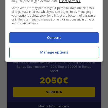
may use precise geolocation data.
List of partners.
VERIFICA
Some vendors may process your personal data on the basis
of legitimate interest, which you can object to by managing
your options below. Look for a link at the bottom of this page
or in the site menu to manage or withdraw consent in privacy
Mostra Informazioni
and cookie settings.
Consent
BONUS BENVENUTO LOTTOMATICA: 2050€
Manage options
Fino a 2050€ bonus scommesse e sport
Per i nuovi utenti della piattaforma: 100% fino a 50€ in
Bonus Scommesse + 100% fino a 2000€ in Bonus
Sport
2050€
VERIFICA
Mostra Informazioni