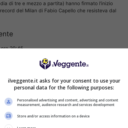
dia di tre e mezzo a partita) hanno firmato l’inizio
record del Milan di Fabio Capello che resisteva dal
gente
, ore 20:45
re 15:00)
ilveggente.it asks for your consent to use your
ino-Bayern Monaco,
Bundesliga,
ore 15:30
personal data for the following purposes:
ton,
Premier League,
ore 21:00)
Personalised advertising and content, advertising and content
measurement, audience research and services development
Store and/or access information on a device
 quote in modo esaustivo può essere utile