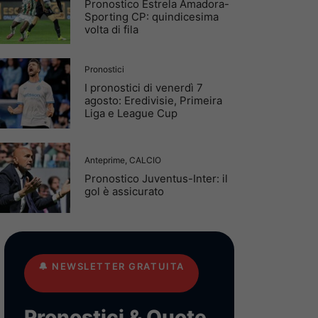
Pronostico Estrela Amadora-
Sporting CP: quindicesima
volta di fila
Pronostici
I pronostici di venerdì 7
agosto: Eredivisie, Primeira
Liga e League Cup
Anteprime
,
CALCIO
Pronostico Juventus-Inter: il
gol è assicurato
🔔
NEWSLETTER GRATUITA
Pronostici & Quote