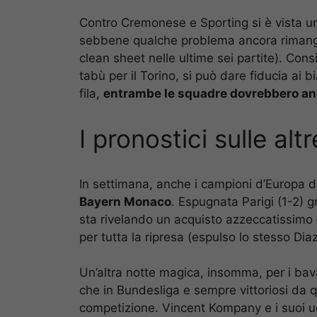
Contro Cremonese e Sporting si è vista u
sebbene qualche problema ancora rimanga
clean sheet nelle ultime sei partite). Con
tabù per il Torino, si può dare fiducia ai b
fila,
entrambe le squadre dovrebbero an
I pronostici sulle altr
In settimana, anche i campioni d’Europa de
Bayern Monaco
. Espugnata Parigi (1-2) g
sta rivelando un acquisto azzeccatissimo –
per tutta la ripresa (espulso lo stesso Dia
Un’altra notte magica, insomma, per i ba
che in Bundesliga e sempre vittoriosi da q
competizione. Vincent Kompany e i suoi uom