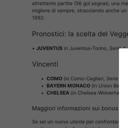
altrettante partite (56 gol segnati, una me
migliore di sempre, stracciando anche un 
1992.
Pronostici: la scelta del Veg
•
JUVENTUS
in Juventus-Torino,
Serie A
Vincenti
COMO
(in Como-Cagliari,
Serie A,
o
BAYERN MONACO
(in Union Berl
CHELSEA
(in Chelsea-Wolverhamp
Maggiori informazioni sui bonus
Se sei un nuovo utente per confrontare le