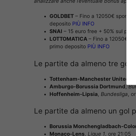
analizzare anche l’eventuale bonus applica
GOLDBET
– Fino a 12050€ sport e
deposito
PIÙ INFO
SNAI
– 15 euro free + 50% sul prim
LOTTOMATICA
– Fino a 12050€ sp
primo deposito
PIÙ INFO
Le partite da almeno tre gol
Tottenham-Manchester United
,
P
Amburgo-Borussia Dortmund
,
Bu
Hoffenheim-Lipsia
,
Bundesliga
, o
Le partite da almeno un gol 
Borussia Monchengladbach-Colo
Monaco-Lens
,
Ligue 1
, ore 21:05