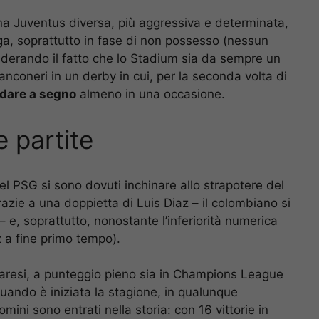
na Juventus diversa, più aggressiva e determinata,
, soprattutto in fase di non possesso (nessun
siderando il fatto che lo Stadium sia da sempre un
ianconeri in un derby in cui, per la seconda volta di
dare a segno
almeno in una occasione.
e partite
l PSG si sono dovuti inchinare allo strapotere del
razie a una doppietta di Luis Diaz – il colombiano si
 e, soprattutto, nonostante l’inferiorità numerica
z a fine primo tempo).
varesi, a punteggio pieno sia in Champions League
uando è iniziata la stagione, in qualunque
ini sono entrati nella storia: con 16 vittorie in