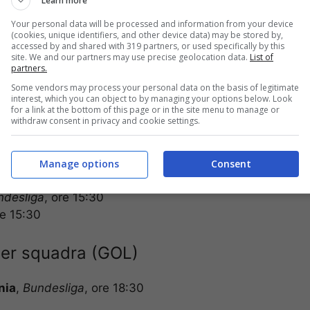
Learn more
to dagli stessi operatori sulle nuove registrazioni.
Your personal data will be processed and information from your device
(cookies, unique identifiers, and other device data) may be stored by,
 casinò con bonus scommesse fino a 50€ sul primo
accessed by and shared with 319 partners, or used specifically by this
site. We and our partners may use precise geolocation data.
List of
partners.
o deposito fino a 30 euro
PIÙ INFO
Some vendors may process your personal data on the basis of legitimate
ort e casinò con bonus scommesse fino a 50€ sul
interest, which you can object to by managing your options below. Look
for a link at the bottom of this page or in the site menu to manage or
withdraw consent in privacy and cookie settings.
 complessivi (OVER 2.5)
Manage options
Consent
remier League
, ore 13:30
ndesliga
, ore 15:30
re 15:30
per squadra (GOL)
nia
,
Bundesliga
, ore 18:30