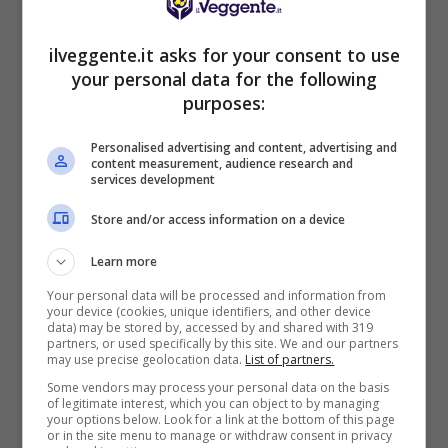
BONUS BENVENUTO LOTTOMATICA: 2050€
Fino a 2050€ bonus scommesse e sport
ilveggente.it asks for your consent to use
Per i nuovi utenti della piattaforma: 100% fino a 50€ in
your personal data for the following
Bonus Scommesse + 100% fino a 2000€ in Bonus
purposes:
Sport
2050€
Personalised advertising and content, advertising and
content measurement, audience research and
services development
VERIFICA
Store and/or access information on a device
Mostra Informazioni
Learn more
Your personal data will be processed and information from
your device (cookies, unique identifiers, and other device
SNAI
data) may be stored by, accessed by and shared with 319
partners, or used specifically by this site. We and our partners
may use precise geolocation data.
List of partners.
Bonus Benvenuto Sport: fino a 1.000€
Some vendors may process your personal data on the basis
of legitimate interest, which you can object to by managing
50% sul deposito fino a 50€
your options below. Look for a link at the bottom of this page
or in the site menu to manage or withdraw consent in privacy