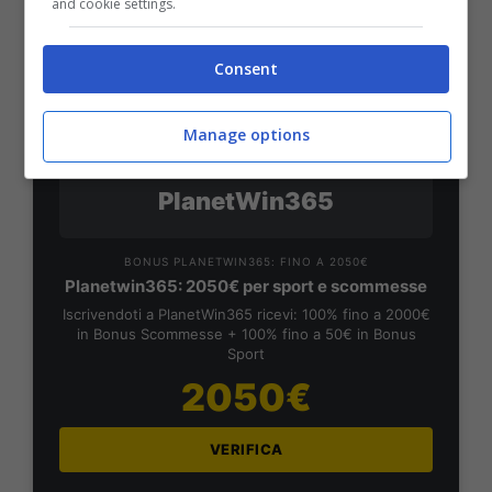
1000€
and cookie settings.
VERIFICA
Consent
Mostra Informazioni
Manage options
PlanetWin365
BONUS PLANETWIN365: FINO A 2050€
Planetwin365: 2050€ per sport e scommesse
Iscrivendoti a PlanetWin365 ricevi: 100% fino a 2000€
in Bonus Scommesse + 100% fino a 50€ in Bonus
Sport
2050€
VERIFICA