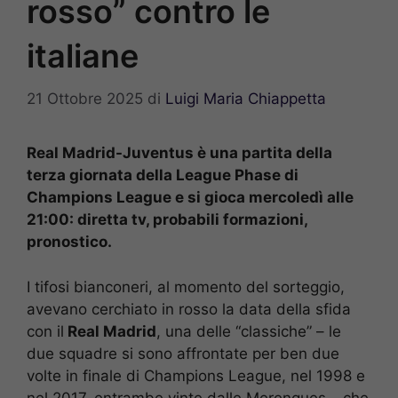
rosso” contro le
italiane
21 Ottobre 2025
di
Luigi Maria Chiappetta
Real Madrid-Juventus è una partita della
terza giornata della League Phase di
Champions League e si gioca mercoledì alle
21:00: diretta tv, probabili formazioni,
pronostico.
I tifosi bianconeri, al momento del sorteggio,
avevano cerchiato in rosso la data della sfida
con il
Real Madrid
, una delle “classiche” – le
due squadre si sono affrontate per ben due
volte in finale di Champions League, nel 1998 e
nel 2017, entrambe vinte dalle Merengues – che