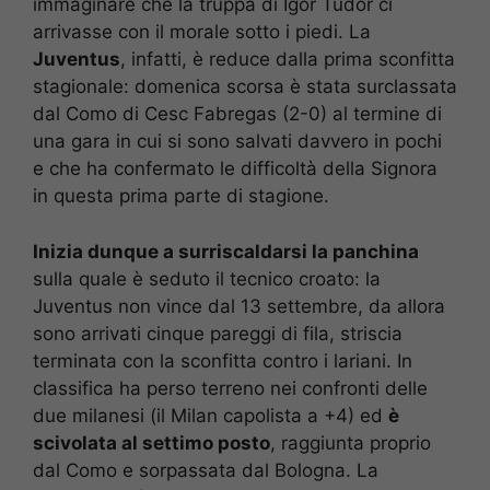
immaginare che la truppa di Igor Tudor ci
arrivasse con il morale sotto i piedi. La
Juventus
, infatti, è reduce dalla prima sconfitta
stagionale: domenica scorsa è stata surclassata
dal Como di Cesc Fabregas (2-0) al termine di
una gara in cui si sono salvati davvero in pochi
e che ha confermato le difficoltà della Signora
in questa prima parte di stagione.
Inizia dunque a surriscaldarsi la panchina
sulla quale è seduto il tecnico croato: la
Juventus non vince dal 13 settembre, da allora
sono arrivati cinque pareggi di fila, striscia
terminata con la sconfitta contro i lariani. In
classifica ha perso terreno nei confronti delle
due milanesi (il Milan capolista a +4) ed
è
scivolata al settimo posto
, raggiunta proprio
dal Como e sorpassata dal Bologna. La