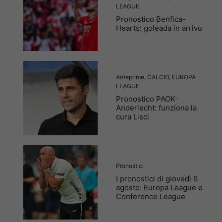
LEAGUE
Pronostico Benfica-
Hearts: goleada in arrivo
Anteprime
,
CALCIO
,
EUROPA
LEAGUE
Pronostico PAOK-
Anderlecht: funziona la
cura Lisci
Pronostici
I pronostici di giovedì 6
agosto: Europa League e
Conference League