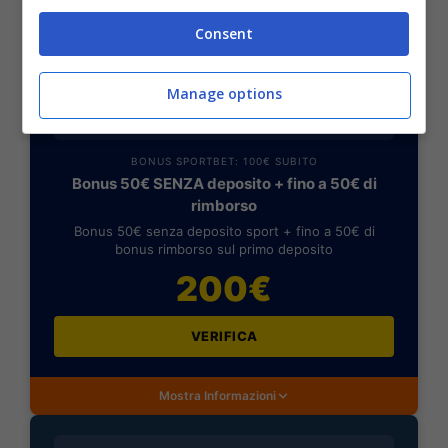
POSSIBILE RISULTATO: 3-1
Consent
Manage options
BONUS SPORTBET: 100€ SUBITO
Bonus 50€ SENZA deposito + fino a 50€ di
rimborso
Bonus 50€ senza deposito sport + fino a 50€ di
bonus rimborso sul primo deposito
200€
VERIFICA
Mostra Informazioni