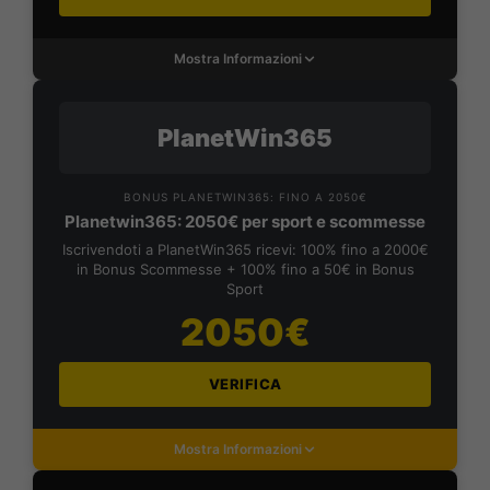
Mostra Informazioni
PlanetWin365
BONUS PLANETWIN365: FINO A 2050€
Planetwin365: 2050€ per sport e scommesse
Iscrivendoti a PlanetWin365 ricevi: 100% fino a 2000€
in Bonus Scommesse + 100% fino a 50€ in Bonus
Sport
2050€
VERIFICA
Mostra Informazioni