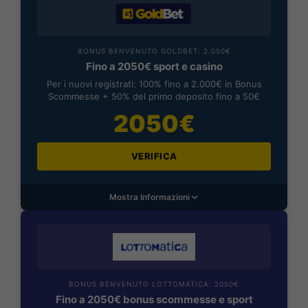
BONUS BENVENUTO GOLDBET: 2.050€
Fino a 2050€ sport e casino
Per i nuovi registrati: 100% fino a 2.000€ in Bonus
Scommesse + 50% del primo deposito fino a 50€
2050€
VERIFICA
Mostra Informazioni
BONUS BENVENUTO LOTTOMATICA: 2050€
Fino a 2050€ bonus scommesse e sport