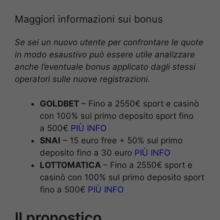
Maggiori informazioni sui bonus
Se sei un nuovo utente per confrontare le quote
in modo esaustivo può essere utile analizzare
anche l’eventuale bonus applicato dagli stessi
operatori sulle nuove registrazioni.
GOLDBET
– Fino a 2550€ sport e casinò
con 100% sul primo deposito sport fino
a 500€
PIÙ INFO
SNAI
– 15 euro free + 50% sul primo
deposito fino a 30 euro
PIÙ INFO
LOTTOMATICA
– Fino a 2550€ sport e
casinò con 100% sul primo deposito sport
fino a 500€
PIÙ INFO
Il pronostico