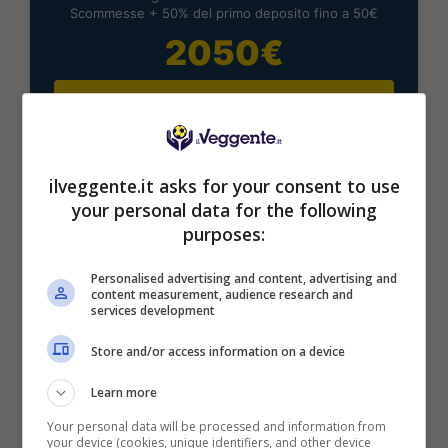
Scommesse + 50% del primo deposito fino a 50€
2050€
VERIFICA
Mostra Informazioni
ilveggente.it asks for your consent to use
your personal data for the following
purposes:
Personalised advertising and content, advertising and
BONUS BENVENUTO LOTTOMATICA: 2050€
content measurement, audience research and
Fino a 2050€ bonus scommesse e sport
services development
Per i nuovi utenti della piattaforma: 100% fino a 50€ in
Store and/or access information on a device
Bonus Scommesse + 100% fino a 2000€ in Bonus
Sport
Learn more
2050€
Your personal data will be processed and information from
your device (cookies, unique identifiers, and other device