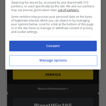
VERIFICA
data) may be stored by, accessed by and shared with 319
partners, or used specifically by this site. We and our partners
may use precise geolocation data.
List of partners.
Mostra Informazioni
Some vendors may process your personal data on the basis
of legitimate interest, which you can object to by managing
your options below. Look for a link at the bottom of this page
or in the site menu to manage or withdraw consent in privacy
and cookie settings.
SNAI
Consent
Bonus Benvenuto Sport: fino a 1.000€
50% sul deposito fino a 50€
Manage options
1000€
VERIFICA
Mostra Informazioni
PlanetWin365