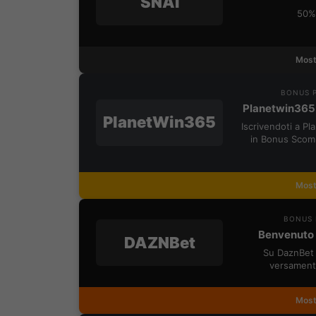
SNAI
50% 
Most
BONUS P
Planetwin365
PlanetWin365
Iscrivendoti a P
in Bonus Scom
Most
BONUS 
Benvenuto 
DAZNBet
Su DaznBet 
versament
Most