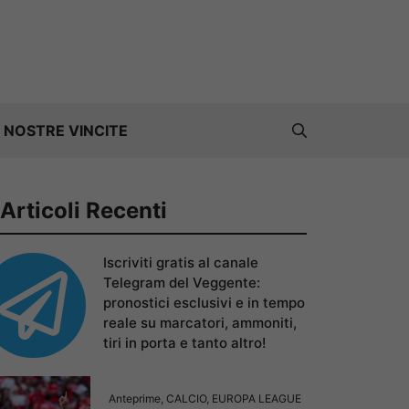
 NOSTRE VINCITE
Articoli Recenti
Iscriviti gratis al canale
Telegram del Veggente:
pronostici esclusivi e in tempo
reale su marcatori, ammoniti,
tiri in porta e tanto altro!
Anteprime
,
CALCIO
,
EUROPA LEAGUE