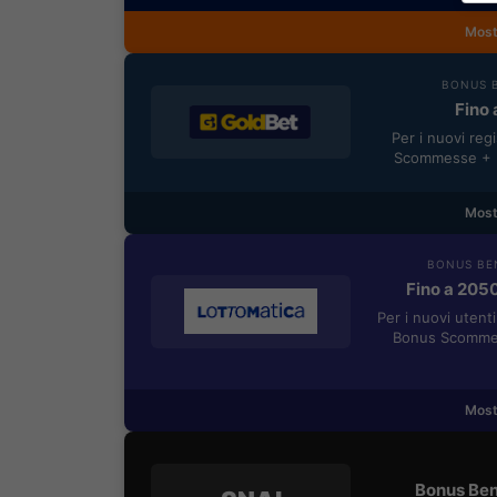
Most
BONUS B
Fino 
Per i nuovi reg
Scommesse + 5
Most
BONUS BE
Fino a 205
Per i nuovi utent
Bonus Scommes
Most
Bonus Ben