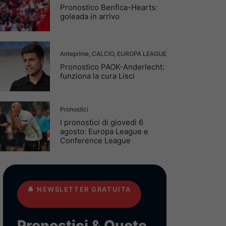
Pronostico Benfica-Hearts:
goleada in arrivo
Anteprime
,
CALCIO
,
EUROPA LEAGUE
Pronostico PAOK-Anderlecht:
funziona la cura Lisci
Pronostici
I pronostici di giovedì 6
agosto: Europa League e
Conference League
🔔
NEWSLETTER GRATUITA
Pronostici & Quote