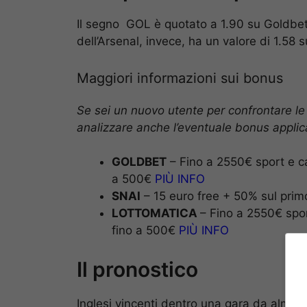
Il segno GOL è quotato a 1.90 su Goldbe
dell’Arsenal, invece, ha un valore di 1.58
Maggiori informazioni sui bonus
Se sei un nuovo utente per confrontare le
analizzare anche l’eventuale bonus applica
GOLDBET
– Fino a 2550€ sport e c
a 500€
PIÙ INFO
SNAI
– 15 euro free + 50% sul prim
LOTTOMATICA
– Fino a 2550€ spo
fino a 500€
PIÙ INFO
Il pronostico
Inglesi vincenti dentro una gara da almen