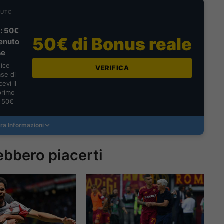
NUTO
: 50€
50€ di Bonus reale
enuto
se
dice
VERIFICA
se di
evi il
primo
a 50€
ra Informazioni
ebbero piacerti