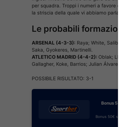
per squadra. Troppi i numeri a favore dell
la striscia della quale vi abbiamo parlato p
Le probabili formazioni
ARSENAL (4-3-3):
Raya; White, Saliba, G
Saka, Gyokeres, Martinelli.
ATLETICO MADRID (4-4-2):
Oblak; Llor
Gallagher, Koke, Barrios; Julian Álvarez, S
POSSIBILE RISULTATO: 3-1
BONU
Bonus 50€ SE
Bonus 50€ senza 
rimb