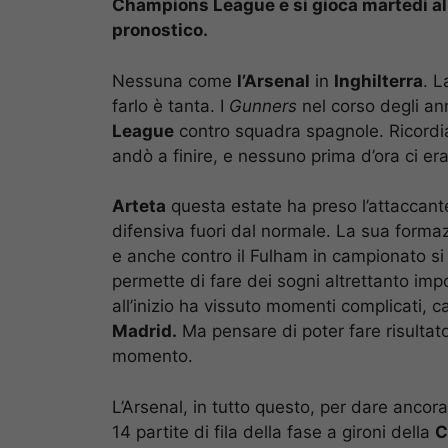
Champions League e si gioca martedì alle
pronostico.
Nessuna come
l’Arsenal
in
Inghilterra
. L
farlo è tanta. I
Gunners
nel corso degli ann
League
contro squadra spagnole. Ricordi
andò a finire, e nessuno prima d’ora ci era
Arteta
questa estate ha preso l’attaccant
difensiva fuori dal normale. La sua formaz
e anche contro il Fulham in campionato si
permette di fare dei sogni altrettanto impo
all’inizio ha vissuto momenti complicati, ca
Madrid.
Ma pensare di poter fare risultato
momento.
L’Arsenal, in tutto questo, per dare ancor
14 partite di fila della fase a gironi della
C