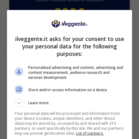
200€
VERIFICA
ilveggente.it asks for your consent to use
your personal data for the following
Mostra Informazioni
purposes:
Personalised advertising and content, advertising and
content measurement, audience research and
services development
BONUS BENVENUTO GOLDBET: 2.050€
Store and/or access information on a device
Fino a 2050€ sport e casino
Per i nuovi registrati: 100% fino a 2.000€ in Bonus
Learn more
Scommesse + 50% del primo deposito fino a 50€
Your personal data will be processed and information from
2050€
your device (cookies, unique identifiers, and other device
data) may be stored by, accessed by and shared with 319
partners, or used specifically by this site. We and our partners
VERIFICA
may use precise geolocation data.
List of partners.