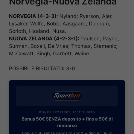
Norvegia-Nuova Zelanda
NORVEGIA (4-3-3):
Nyland; Ryerson, Ajer,
Lysaker, Wolfe, Bobb, Aasgaard, Donnum;
Sorloth, Haaland, Nusa.
NUOVA ZELANDA (4-2-3-1):
Paulsen; Payne,
Surman, Boxall, De Vries; Thomas, Stamenic;
McCowatt, Singh, Garbett; Waine.
POSSIBILE RISULTATO: 3-0
BONUS SPORTBET: 100€ SUBITO
Bonus 50€ SENZA deposito + fino a 50€ di
rimborso
Bonus 50€ senza deposito sport + fino a 50€ di