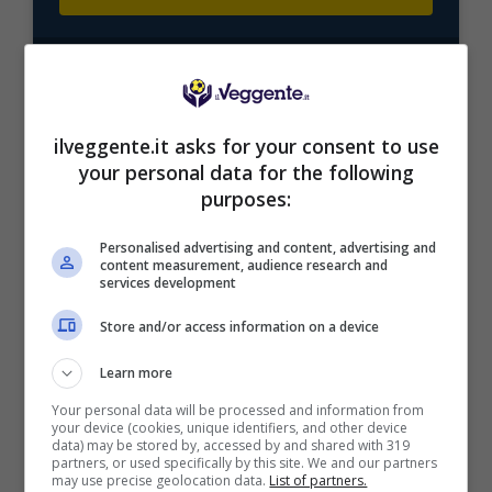
Mostra Informazioni
ilveggente.it asks for your consent to use
your personal data for the following
purposes:
BONUS BENVENUTO LOTTOMATICA: 2050€
Fino a 2050€ bonus scommesse e sport
Personalised advertising and content, advertising and
Per i nuovi utenti della piattaforma: 100% fino a 50€ in
content measurement, audience research and
Bonus Scommesse + 100% fino a 2000€ in Bonus
services development
Sport
2050€
Store and/or access information on a device
Learn more
VERIFICA
Your personal data will be processed and information from
your device (cookies, unique identifiers, and other device
data) may be stored by, accessed by and shared with 319
Mostra Informazioni
partners, or used specifically by this site. We and our partners
may use precise geolocation data.
List of partners.