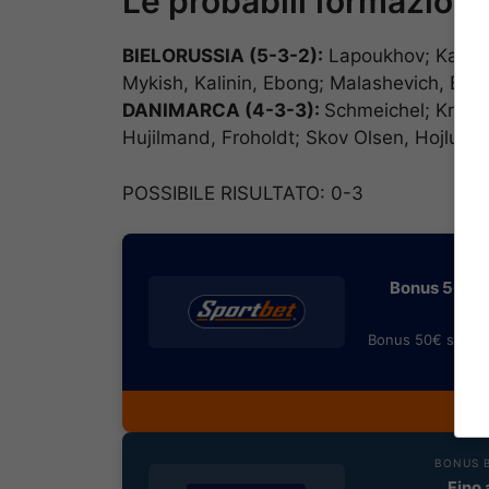
Le probabili formazioni
BIELORUSSIA (5-3-2):
Lapoukhov; Karpov
Mykish, Kalinin, Ebong; Malashevich, Bark
DANIMARCA (4-3-3):
Schmeichel; Kriste
Hujilmand, Froholdt; Skov Olsen, Hojlun
POSSIBILE RISULTATO: 0-3
BONU
Bonus 50€ SE
Bonus 50€ senza 
rimb
Most
BONUS B
Fino 