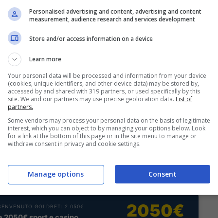
 di Bielorussia-Danimarca
Personalised advertising and content, advertising and content
measurement, audience research and services development
ich, Parhomen, Volkov, Zebellins, Pechenin;
ovski.
Store and/or access information on a device
nsen, Andersen, Chiristensen, Mehele; Hojbjerg,
Learn more
d, Damsgaard.
Your personal data will be processed and information from your device
(cookies, unique identifiers, and other device data) may be stored by,
accessed by and shared with 319 partners, or used specifically by this
site. We and our partners may use precise geolocation data.
List of
partners.
S SPORTBET: 100€ SUBITO
Some vendors may process your personal data on the basis of legitimate
200€
NZA deposito + fino a 50€ di
interest, which you can object to by managing your options below. Look
for a link at the bottom of this page or in the site menu to manage or
rimborso
withdraw consent in privacy and cookie settings.
VERIFICA
deposito sport + fino a 50€ di bonus
orso sul primo deposito
Manage options
Consent
ra Informazioni
2050€
ENVENUTO GOLDBET: 2.050€
a 2050€ sport e casino