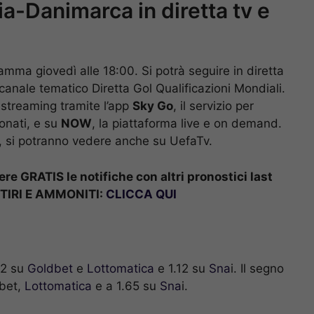
a-Danimarca in diretta tv e
mma giovedì alle 18:00. Si potrà seguire in diretta
 canale tematico Diretta Gol Qualificazioni Mondiali.
 streaming tramite l’app
Sky Go
, il servizio per
bonati, e su
NOW
, la piattaforma live e on demand.
ali, si potranno vedere anche su UefaTv.
ere GRATIS le notifiche con altri pronostici last
 TIRI E AMMONITI:
CLICCA QUI
12 su
Goldbet
e
Lottomatica
e 1.12 su
Sna
i. Il segno
dbet,
Lottomatica
e a 1.65 su
Sna
i.