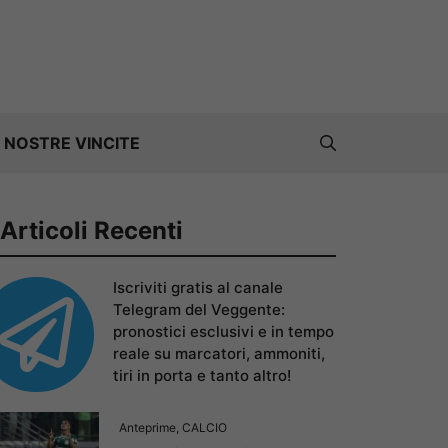
 NOSTRE VINCITE
Articoli Recenti
Iscriviti gratis al canale
Telegram del Veggente:
pronostici esclusivi e in tempo
reale su marcatori, ammoniti,
tiri in porta e tanto altro!
Anteprime
,
CALCIO