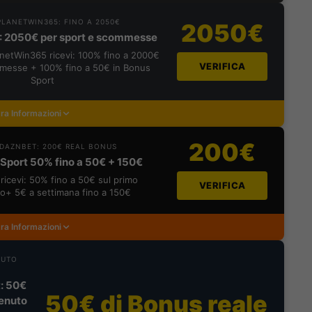
LANETWIN365: FINO A 2050€
2050€
: 2050€ per sport e scommesse
lanetWin365 ricevi: 100% fino a 2000€
VERIFICA
messe + 100% fino a 50€ in Bonus
Sport
ra Informazioni
200€
DAZNBET: 200€ REAL BONUS
Sport 50% fino a 50€ + 150€
ricevi: 50% fino a 50€ sul primo
VERIFICA
o+ 5€ a settimana fino a 150€
ra Informazioni
NUTO
: 50€
50€ di Bonus reale
enuto