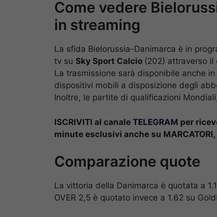
Come vedere Bielorussi
in streaming
La sfida Bielorussia-Danimarca è in progra
tv su
Sky Sport Calcio
(202) attraverso il
La trasmissione sarà disponibile anche in
dispositivi mobili a disposizione degli ab
Inoltre, le partite di qualificazioni Mondi
ISCRIVITI al canale
TELEGRAM
per ricev
minute esclusivi anche su MARCATORI,
Comparazione quote
La vittoria della Danimarca è quotata a 1.
OVER 2,5 è quotato invece a 1.62 su Gol