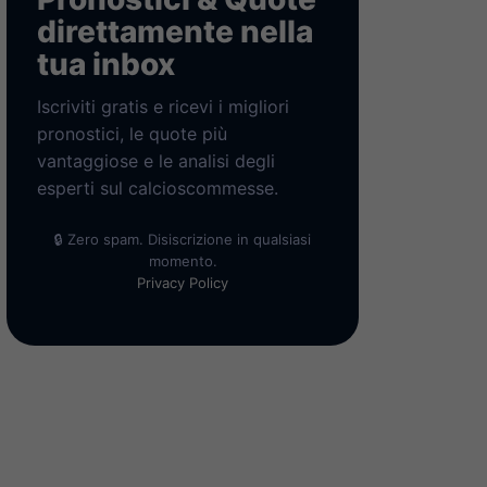
direttamente nella
tua inbox
Iscriviti gratis e ricevi i migliori
pronostici, le quote più
vantaggiose e le analisi degli
esperti sul calcioscommesse.
🔒 Zero spam. Disiscrizione in qualsiasi
momento.
Privacy Policy