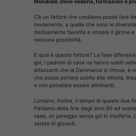
Mondiale. Dove vederla, formazioni e p
C’è un fattore che crediamo possa fare dec
ovviamente, a quelle che sono le diversi
decisamente favorita a vincere il girone e
nessuna possibilità.
E qual è questo fattore? La fase difensiva
gol, i padroni di casa ne hanno subiti set
attaccanti che la Danimarca si ritrova, è
che possa portare subito alla vittoria. In
e non potrebbe essere altrimenti.
Lontano, inoltre, il tempo di queste due f
Parliamo della fine degli anni 90 ed erano 
casa, un pareggio senza gol in trasferta.
serata di giovedì.