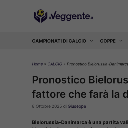
Vai
al
contenuto
CAMPIONATI DI CALCIO
COPPE
Home
»
CALCIO
»
Pronostico Bielorussia-Danimarca:
Pronostico Bielorus
fattore che farà la 
8 Ottobre 2025
di
Giuseppe
Bielorussia-Danimarca è una partita valid