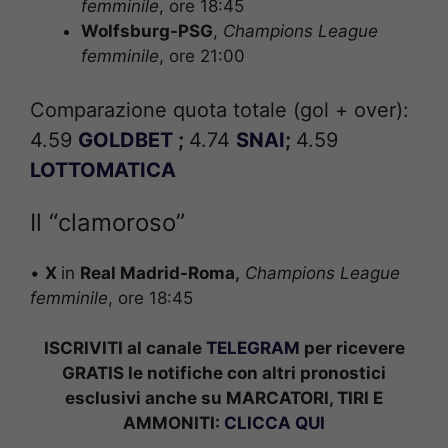
femminile
, ore 18:45
Wolfsburg-PSG
,
Champions League
femminile
, ore 21:00
Comparazione quota totale (gol + over):
4.59
GOLDBET
;
4.74
SNAI
;
4.59
LOTTOMATICA
Il “clamoroso”
•
X
in
Real Madrid-Roma,
Champions League
femminile
, ore 18
:45
ISCRIVITI al canale
TELEGRAM
per ricevere
GRATIS le notifiche con altri pronostici
esclusivi anche su MARCATORI, TIRI E
AMMONITI:
CLICCA QUI