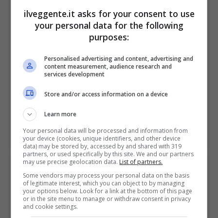
ilveggente.it asks for your consent to use
your personal data for the following
purposes:
BONUS BENVENUTO GOLDBET: 2.050€
Fino a 2050€ sport e casino
Personalised advertising and content, advertising and
Per i nuovi registrati: 100% fino a 2.000€ in Bonus
content measurement, audience research and
Scommesse + 50% del primo deposito fino a 50€
services development
2050€
Store and/or access information on a device
VERIFICA
Learn more
Your personal data will be processed and information from
your device (cookies, unique identifiers, and other device
Mostra Informazioni
data) may be stored by, accessed by and shared with 319
partners, or used specifically by this site. We and our partners
may use precise geolocation data.
List of partners.
Some vendors may process your personal data on the basis
of legitimate interest, which you can object to by managing
your options below. Look for a link at the bottom of this page
or in the site menu to manage or withdraw consent in privacy
BONUS BENVENUTO LOTTOMATICA: 2050€
and cookie settings.
Fino a 2050€ bonus scommesse e sport