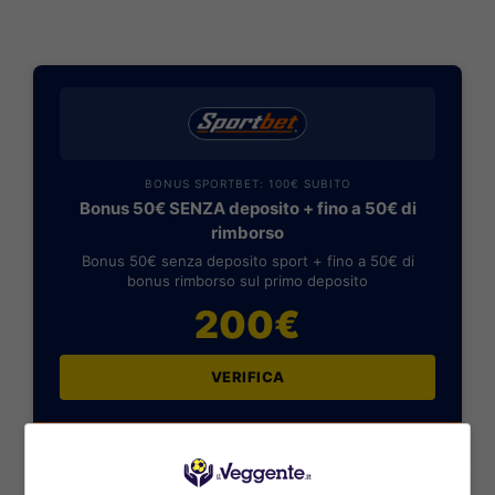
BONUS SPORTBET: 100€ SUBITO
Bonus 50€ SENZA deposito + fino a 50€ di
rimborso
Bonus 50€ senza deposito sport + fino a 50€ di
bonus rimborso sul primo deposito
200€
VERIFICA
Mostra Informazioni