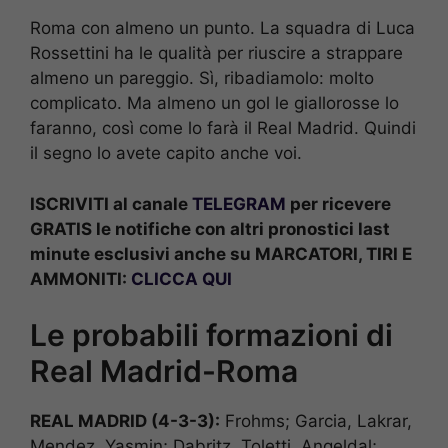
Roma con almeno un punto. La squadra di Luca
Rossettini ha le qualità per riuscire a strappare
almeno un pareggio. Sì, ribadiamolo: molto
complicato. Ma almeno un gol le giallorosse lo
faranno, così come lo farà il Real Madrid. Quindi
il segno lo avete capito anche voi.
ISCRIVITI al canale
TELEGRAM
per ricevere
GRATIS le notifiche con altri pronostici last
minute esclusivi anche su MARCATORI, TIRI E
AMMONITI:
CLICCA QUI
Le probabili formazioni di
Real Madrid-Roma
REAL MADRID (4-3-3):
Frohms; Garcia, Lakrar,
Mendez, Yasmin; Dabritz, Toletti, Angeldal;