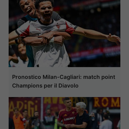
Pronostico Milan-Cagliari: match point
Champions per il Diavolo