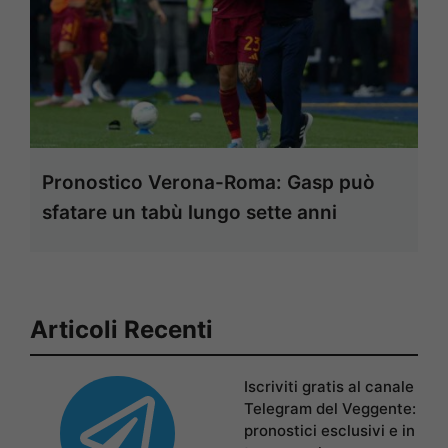
Pronostico Verona-Roma: Gasp può
sfatare un tabù lungo sette anni
Articoli Recenti
Iscriviti gratis al canale
Telegram del Veggente:
pronostici esclusivi e in