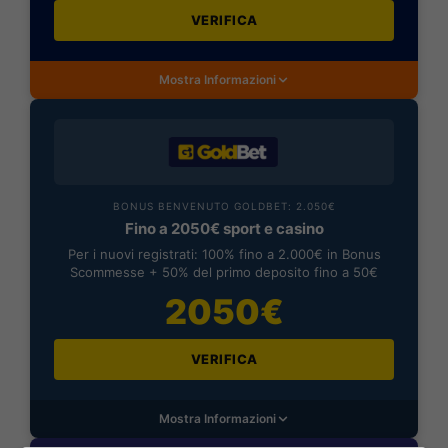
VERIFICA
Mostra Informazioni
BONUS BENVENUTO GOLDBET: 2.050€
Fino a 2050€ sport e casino
Per i nuovi registrati: 100% fino a 2.000€ in Bonus
Scommesse + 50% del primo deposito fino a 50€
2050€
VERIFICA
Mostra Informazioni