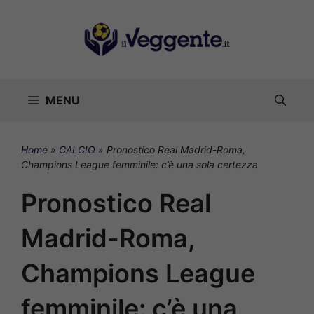
Vai
al
contenuto
MENU
Home
»
CALCIO
»
Pronostico Real Madrid-Roma,
Champions League femminile: c’è una sola certezza
Pronostico Real
Madrid-Roma,
Champions League
femminile: c’è una