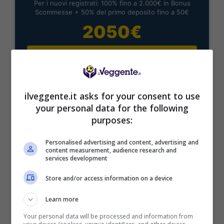
Per i nuovi registrati: 100% fino a 2.000€ in Bonus
Scommesse + 50% del primo deposito fino a 50€
2050€
VERIFICA
Mostra Informazioni
ilveggente.it asks for your consent to use
your personal data for the following
purposes:
Personalised advertising and content, advertising and
BONUS BENVENUTO LOTTOMATICA: 2050€
content measurement, audience research and
services development
Fino a 2050€ bonus scommesse e sport
Per i nuovi utenti della piattaforma: 100% fino a 50€ in
Store and/or access information on a device
Bonus Scommesse + 100% fino a 2000€ in Bonus
Sport
Learn more
2050€
Your personal data will be processed and information from