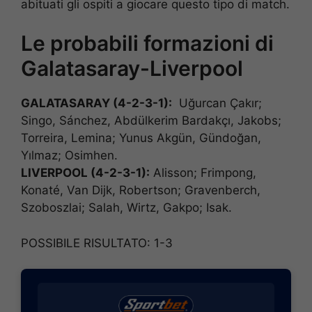
abituati gli ospiti a giocare questo tipo di match.
Le probabili formazioni di
Galatasaray-Liverpool
GALATASARAY (4-2-3-1):
Uğurcan Çakır;
Singo, Sánchez, Abdülkerim Bardakçı, Jakobs;
Torreira, Lemina; Yunus Akgün, Gündoğan,
Yılmaz; Osimhen.
LIVERPOOL (4-2-3-1):
Alisson; Frimpong,
Konaté, Van Dijk, Robertson; Gravenberch,
Szoboszlai; Salah, Wirtz, Gakpo; Isak.
POSSIBILE RISULTATO: 1-3