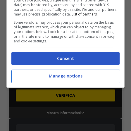
your device (cookies, unique identifiers, and other device
data) may be stored by, accessed by and shared with 319
VERIFICA
partners, or used specifically by this site. We and our partners
may use precise geolocation data.
List of partners.
Some vendors may process your personal data on the basis
Mostra Informazioni
of legitimate interest, which you can object to by managing
your options below. Look for a link at the bottom of this page
or in the site menu to manage or withdraw consent in privacy
and cookie settings.
SNAI
Consent
Bonus Benvenuto Sport: fino a 1.000€
50% sul deposito fino a 50€
Manage options
1000€
VERIFICA
Mostra Informazioni