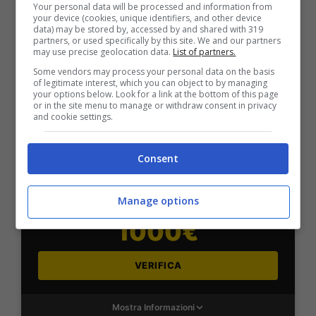
Your personal data will be processed and information from
2050€
your device (cookies, unique identifiers, and other device
data) may be stored by, accessed by and shared with 319
partners, or used specifically by this site. We and our partners
VERIFICA
may use precise geolocation data.
List of partners.
Some vendors may process your personal data on the basis
of legitimate interest, which you can object to by managing
Mostra Informazioni
your options below. Look for a link at the bottom of this page
or in the site menu to manage or withdraw consent in privacy
and cookie settings.
SNAI
Consent
Bonus Benvenuto Sport: fino a 1.000€
Manage options
50% sul deposito fino a 50€
1000€
VERIFICA
Mostra Informazioni