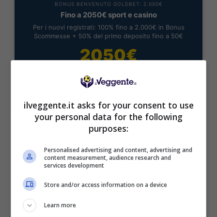
BONUS BENVENUTO GOLDBET: 2.050€
Fino a 2050€ sport e casino
Per i nuovi registrati: 100% fino a 2.000€ in Bonus
Scommesse + 50% del primo deposito fino a 50€
2050€
VERIFICA
ilveggente.it asks for your consent to use
Mostra Informazioni
your personal data for the following
purposes:
Personalised advertising and content, advertising and
content measurement, audience research and
services development
BONUS BENVENUTO LOTTOMATICA: 2050€
Fino a 2050€ bonus scommesse e sport
Store and/or access information on a device
Per i nuovi utenti della piattaforma: 100% fino a 50€ in
Bonus Scommesse + 100% fino a 2000€ in Bonus
Learn more
Sport