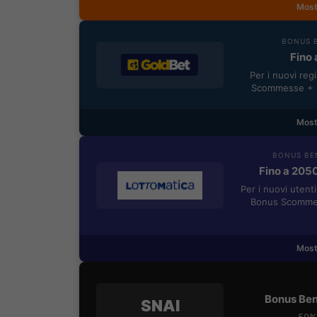
Most
BONUS B
Fino 
Per i nuovi reg
Scommesse + 5
Most
BONUS BE
Fino a 205
Per i nuovi utent
Bonus Scommes
Most
Bonus Ben
SNAI