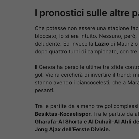
I pronostici sulle altre p
Che potesse non essere una stagione faci
bloccato, lo si era intuito. Nessuno, però
deludente. Ed invece la
Lazio
di Maurizio 
dopo quattro turni di campionato, con tre 
Il Genoa ha perso le ultime tre sfide cont
gol. Vieira cercherà di invertire il trend: 
stanno avendo i biancocelesti, che a Mara
pesanti.
Tra le partite da almeno tre gol complessi
Besiktas-Kocaelispor.
Tra le partite da a
Gharafa-Al Shorta e Al Duhail-Al Ahli d
Jong Ajax dell’Eerste Divisie.