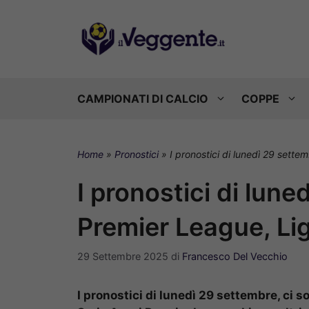
Vai
al
contenuto
CAMPIONATI DI CALCIO
COPPE
Home
»
Pronostici
»
I pronostici di lunedì 29 sette
I pronostici di lune
Premier League, Lig
29 Settembre 2025
di
Francesco Del Vecchio
I pronostici di lunedì 29 settembre, ci s