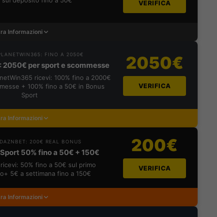
sul deposito fino a 50€
VERIFICA
ra Informazioni
LANETWIN365: FINO A 2050€
2050€
: 2050€ per sport e scommesse
lanetWin365 ricevi: 100% fino a 2000€
VERIFICA
messe + 100% fino a 50€ in Bonus
Sport
ra Informazioni
200€
DAZNBET: 200€ REAL BONUS
Sport 50% fino a 50€ + 150€
ricevi: 50% fino a 50€ sul primo
VERIFICA
o+ 5€ a settimana fino a 150€
ra Informazioni