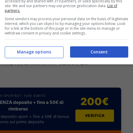
ver): 12.07
GOLDBET
;
11.81
SNAI
;
12.07
accessed by and shared with 319 partners, or used specifically by this
site. We and our partners may use precise geolocation data.
List of
partners.
Some vendors may process your personal data on the basis of legitimate
interest, which you can object to by managing your options below. Look
for a link at the bottom of this page or in the site menu to manage or
withdraw consent in privacy and cookie settings.
 OSPITE
in
Parma-Torino,
Serie A
, ore 18:30
Manage options
Consent
cevere GRATIS le notifiche con altri pronostici
TORI, TIRI E AMMONITI:
CLICCA QUI
S SPORTBET: 100€ SUBITO
200€
NZA deposito + fino a 50€ di
rimborso
VERIFICA
deposito sport + fino a 50€ di bonus
orso sul primo deposito