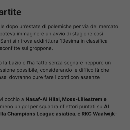
artite
le dopo un’estate di polemiche per via del mercato
, poteva immaginere un avvio di stagione così
Sarri si ritrova addirittura 13esima in classifica
sconfitte sul groppone.
ro la Lazio e l’ha fatto senza segnare neppure un
missione possibile, considerando le difficoltà che
ssi dovranno pure fare i conti con assenze
vi occhio a
Nasaf-Al Hilal
, Moss-Lillestrøm e
lmeno un gol per squadra riflettori puntati su
Al
ella Champions League asiatica, e RKC Waalwijk-