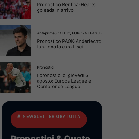
Pronostico Benfica-Hearts:
goleada in arrivo
Anteprime
,
CALCIO
,
EUROPA LEAGUE
Pronostico PAOK-Anderlecht:
funziona la cura Lisci
Pronostici
I pronostici di giovedì 6
agosto: Europa League e
Conference League
🔔
NEWSLETTER GRATUITA
Pronostici & Quote