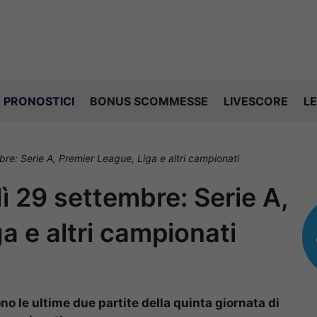
PRONOSTICI
BONUS SCOMMESSE
LIVESCORE
LE
mbre: Serie A, Premier League, Liga e altri campionati
dì 29 settembre: Serie A,
a e altri campionati
ono le ultime due partite della quinta giornata di