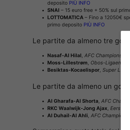
deposito
PIÙ INFO
SNAI
– 15 euro free + 50% sul prim
LOTTOMATICA
– Fino a 12050€ sp
primo deposito
PIÙ INFO
Le partite da almeno tre gol
Nasaf-Al Hilal
,
AFC Champions Le
Moss-Lillestrøm
,
Obos-Ligaen
, o
Besiktas-Kocaelispor
,
Super Lig
, 
Le partite da almeno un gol 
Al Gharafa-Al Shorta
,
AFC Champi
RKC Waalwijk-Jong Ajax
,
Eerste D
Al Duhail-Al Ahli
,
AFC Champions