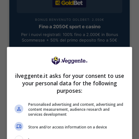
BONUS BENVENUTO GOLDBET: 2.050€
Fino a 2050€ sport e casino
Per i nuovi registrati: 100% fino a 2.000€ in Bonus
Scommesse + 50% del primo deposito fino a 50€
2050€
VERIFICA
ilveggente.it asks for your consent to use
your personal data for the following
Mostra Informazioni
purposes:
Personalised advertising and content, advertising and
content measurement, audience research and
services development
BONUS BENVENUTO LOTTOMATICA: 2050€
Store and/or access information on a device
Fino a 2050€ bonus scommesse e sport