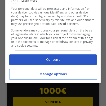
Per i nuovi utenti della piattaforma: 100% fino a 50€ in
Learn more
Bonus Scommesse + 100% fino a 2000€ in Bonus
Your personal data will be processed and information from
Sport
your device (cookies, unique identifiers, and other device
2050€
data) may be stored by, accessed by and shared with 319
partners, or used specifically by this site. We and our partners
may use precise geolocation data.
List of partners.
VERIFICA
Some vendors may process your personal data on the basis
of legitimate interest, which you can object to by managing
your options below. Look for a link at the bottom of this page
or in the site menu to manage or withdraw consent in privacy
Mostra Informazioni
and cookie settings.
Consent
SNAI
Manage options
Bonus Benvenuto Sport: fino a 1.000€
50% sul deposito fino a 50€
1000€
VERIFICA