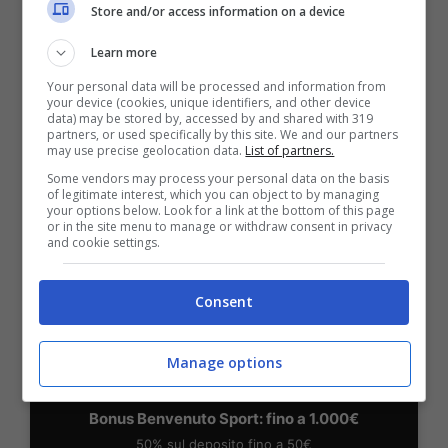
Store and/or access information on a device
Learn more
BONUS BENVENUTO LOTTOMATICA: 2050€
Fino a 2050€ bonus scommesse e sport
Your personal data will be processed and information from
your device (cookies, unique identifiers, and other device
Per i nuovi utenti della piattaforma: 100% fino a 50€ in
data) may be stored by, accessed by and shared with 319
Bonus Scommesse + 100% fino a 2000€ in Bonus
partners, or used specifically by this site. We and our partners
Sport
may use precise geolocation data.
List of partners.
2050€
Some vendors may process your personal data on the basis
of legitimate interest, which you can object to by managing
your options below. Look for a link at the bottom of this page
VERIFICA
or in the site menu to manage or withdraw consent in privacy
and cookie settings.
Mostra Informazioni
Consent
SNAI
Manage options
Bonus Benvenuto Sport: fino a 1.000€
50% sul deposito fino a 50€