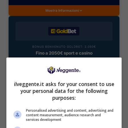
Mostra Informazioni
BONUS BENVENUTO GOLDBET: 2.050€
Fino a 2050€ sport e casino
Per i nuovi registrati: 100% fino a 2.000€ in Bonus
Scommesse + 50% del primo deposito fino a 50€
2050€
ilveggente.it asks for your consent to use
your personal data for the following
VERIFICA
purposes:
Mostra Informazioni
Personalised advertising and content, advertising and
content measurement, audience research and
services development