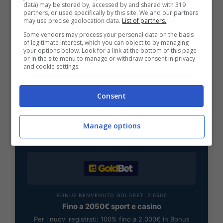
data) may be stored by, accessed by and shared with 319
partners, or used specifically by this site. We and our partners
BONUS SPORTBET: 100€ SUBITO
may use precise geolocation data.
List of partners.
Bonus 50€ SENZA deposito + fino a 50€ di
Some vendors may process your personal data on the basis
rimborso
of legitimate interest, which you can object to by managing
your options below. Look for a link at the bottom of this page
Bonus 50€ senza deposito sport + fino a 50€ di
or in the site menu to manage or withdraw consent in privacy
bonus rimborso sul primo deposito
and cookie settings.
200€
Consent
VERIFICA
Manage options
Mostra Informazioni
BONUS BENVENUTO GOLDBET: 2.050€
Fino a 2050€ sport e casino
Per i nuovi registrati: 100% fino a 2.000€ in Bonus