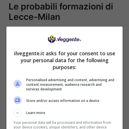
Le probabili formazioni di
Lecce-Milan
LECCE (4-3-3):
Falcone; Kouassi, Gaspar,
Tiago Gabriel, Gallo; Coulibaly, Ramadani,
Berisha; Pierotti, Camarda, Tete Morente.
MILAN (3-5-2):
ilveggente.it asks for your consent to use
Maignan; Tomori, Gabbia,
your personal data for the following
Pavlovic; Musah, Loftus-Cheek, Modric, Fofana,
purposes:
Estupinan; Saelemaekers, Gimenez.
Personalised advertising and content, advertising and
[poll id=”2770″]
content measurement, audience research and
services development
POSSIBILE RISULTATO: 0-1
Store and/or access information on a device
Learn more
Your personal data will be processed and information from
your device (cookies, unique identifiers, and other device