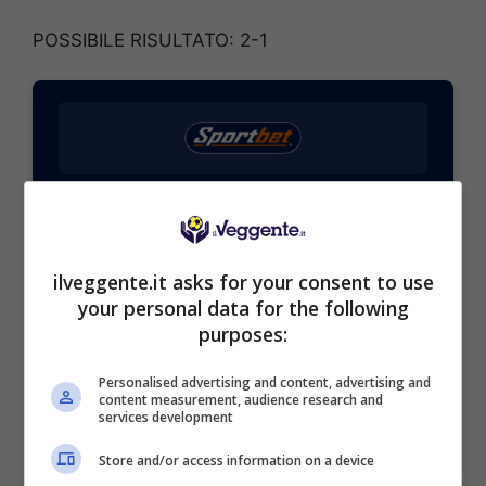
POSSIBILE RISULTATO: 2-1
BONUS SPORTBET: 100€ SUBITO
Bonus 50€ SENZA deposito + fino a 50€ di
rimborso
Bonus 50€ senza deposito sport + fino a 50€ di
ilveggente.it asks for your consent to use
bonus rimborso sul primo deposito
your personal data for the following
200€
purposes:
Personalised advertising and content, advertising and
VERIFICA
content measurement, audience research and
services development
Mostra Informazioni
Store and/or access information on a device