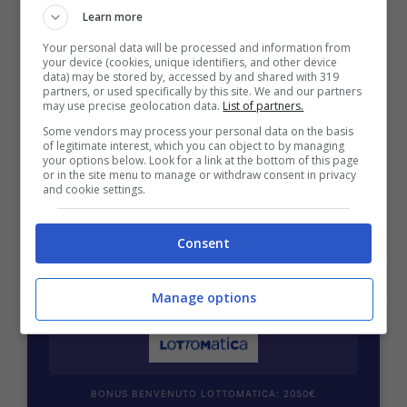
Learn more
Your personal data will be processed and information from
your device (cookies, unique identifiers, and other device
data) may be stored by, accessed by and shared with 319
BONUS BENVENUTO GOLDBET: 2.050€
partners, or used specifically by this site. We and our partners
Fino a 2050€ sport e casino
may use precise geolocation data.
List of partners.
Per i nuovi registrati: 100% fino a 2.000€ in Bonus
Some vendors may process your personal data on the basis
of legitimate interest, which you can object to by managing
Scommesse + 50% del primo deposito fino a 50€
your options below. Look for a link at the bottom of this page
2050€
or in the site menu to manage or withdraw consent in privacy
and cookie settings.
VERIFICA
Consent
Mostra Informazioni
Manage options
BONUS BENVENUTO LOTTOMATICA: 2050€