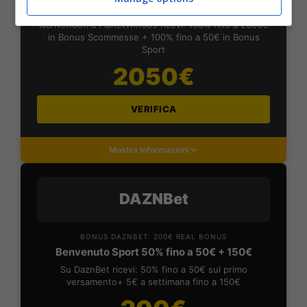
Planetwin365: 2050€ per sport e scommesse
Iscrivendoti a PlanetWin365 ricevi: 100% fino a 2000€
in Bonus Scommesse + 100% fino a 50€ in Bonus
Sport
2050€
VERIFICA
Mostra Informazioni
DAZNBet
BONUS DAZNBET: 200€ REAL BONUS
Benvenuto Sport 50% fino a 50€ + 150€
Su DaznBet ricevi: 50% fino a 50€ sul primo
versamento+ 5€ a settimana fino a 150€