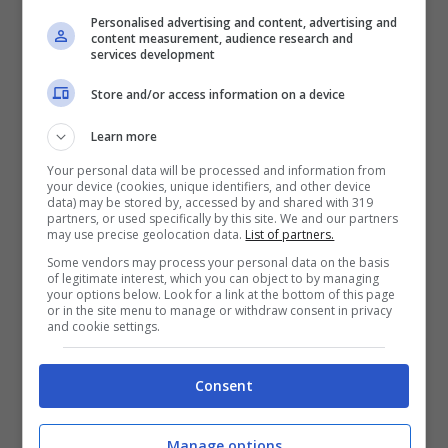
Mostra Informazioni
Personalised advertising and content, advertising and
content measurement, audience research and
services development
SNAI
Store and/or access information on a device
Learn more
Bonus Benvenuto Sport: fino a 1.000€
50% sul deposito fino a 50€
Your personal data will be processed and information from
your device (cookies, unique identifiers, and other device
1000€
data) may be stored by, accessed by and shared with 319
partners, or used specifically by this site. We and our partners
may use precise geolocation data.
List of partners.
VERIFICA
Some vendors may process your personal data on the basis
of legitimate interest, which you can object to by managing
your options below. Look for a link at the bottom of this page
or in the site menu to manage or withdraw consent in privacy
Mostra Informazioni
and cookie settings.
PlanetWin365
Consent
BONUS PLANETWIN365: FINO A 2050€
Manage options