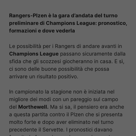
Rangers-Plzen è la gara d’andata del turno
preliminare di Champions League: pronostico,
formazioni e dove vederla
Le possibilità per i Rangers di andare avanti in
Champions League
passano sicuramente dalla
sfida che gli scozzesi giocheranno in casa. E sì,
ci sono delle buone possibilità che possa
arrivare un risultato positivo.
In campionato la stagione non è iniziata nel
migliore dei modi con un pareggio sul campo
del
Morthewell.
Ma si sa, il pensiero era anche
a questa partita contro il Plzen che si presenta
molto forte e dopo aver eliminato nel turno
precedente il Servette. I pronostici davano