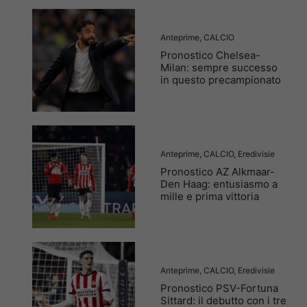
Anteprime
,
CALCIO
Pronostico Chelsea-
Milan: sempre successo
in questo precampionato
Anteprime
,
CALCIO
,
Eredivisie
Pronostico AZ Alkmaar-
Den Haag: entusiasmo a
mille e prima vittoria
Anteprime
,
CALCIO
,
Eredivisie
Pronostico PSV-Fortuna
Sittard: il debutto con i tre