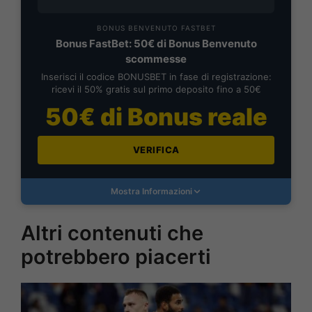
BONUS BENVENUTO FASTBET
Bonus FastBet: 50€ di Bonus Benvenuto
scommesse
Inserisci il codice BONUSBET in fase di registrazione:
ricevi il 50% gratis sul primo deposito fino a 50€
50€ di Bonus reale
VERIFICA
Mostra Informazioni
Altri contenuti che
potrebbero piacerti