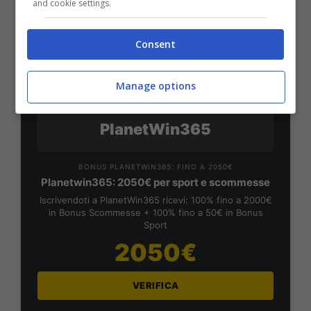
1000€
and cookie settings.
VERIFICA
Consent
Mostra Informazioni
Manage options
PlanetWin365
BONUS PLANETWIN365: FINO A 2050€
Planetwin365: 2050€ per sport e scommesse
Iscrivendoti a PlanetWin365 ricevi: 100% fino a 2000€
in Bonus Scommesse + 100% fino a 50€ in Bonus
Sport
2050€
VERIFICA