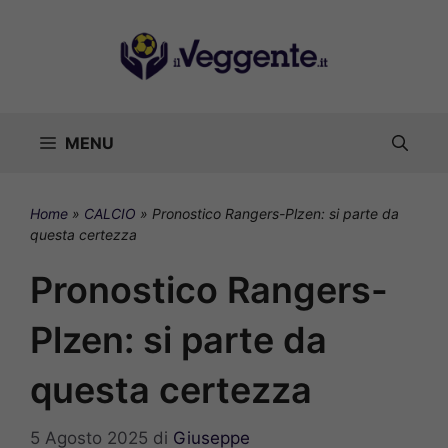
Vai
al
contenuto
MENU
Home
»
CALCIO
»
Pronostico Rangers-Plzen: si parte da
questa certezza
Pronostico Rangers-
Plzen: si parte da
questa certezza
5 Agosto 2025
di
Giuseppe