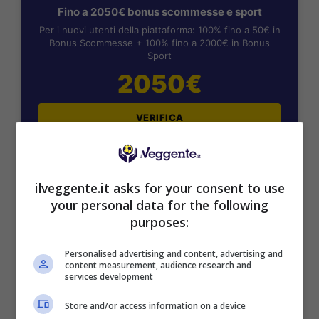
Fino a 2050€ bonus scommesse e sport
Per i nuovi utenti della piattaforma: 100% fino a 50€ in
Bonus Scommesse + 100% fino a 2000€ in Bonus
Sport
2050€
VERIFICA
Mostra Informazioni
ilveggente.it asks for your consent to use
your personal data for the following
SNAI
purposes:
Personalised advertising and content, advertising and
Bonus Benvenuto Sport: fino a 1.000€
content measurement, audience research and
50% sul deposito fino a 50€
services development
1000€
Store and/or access information on a device