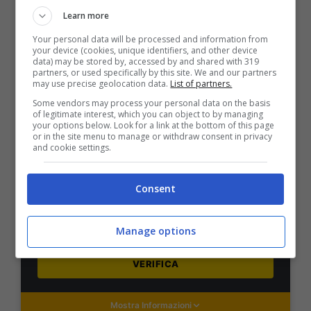
Learn more
VERIFICA
Your personal data will be processed and information from
your device (cookies, unique identifiers, and other device
Mostra Informazioni
data) may be stored by, accessed by and shared with 319
partners, or used specifically by this site. We and our partners
may use precise geolocation data.
List of partners.
Some vendors may process your personal data on the basis
PlanetWin365
of legitimate interest, which you can object to by managing
your options below. Look for a link at the bottom of this page
or in the site menu to manage or withdraw consent in privacy
BONUS PLANETWIN365: FINO A 2050€
and cookie settings.
Planetwin365: 2050€ per sport e scommesse
Iscrivendoti a PlanetWin365 ricevi: 100% fino a 2000€
Consent
in Bonus Scommesse + 100% fino a 50€ in Bonus
Sport
2050€
Manage options
VERIFICA
Mostra Informazioni