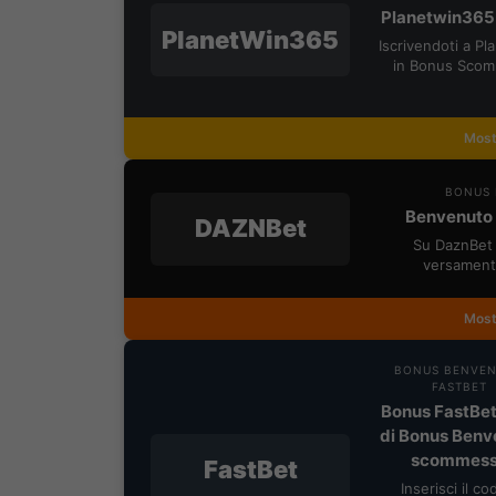
Planetwin365
PlanetWin365
Iscrivendoti a P
in Bonus Scom
Most
BONUS 
Benvenuto 
DAZNBet
Su DaznBet 
versament
Most
BONUS BENVE
FASTBET
Bonus FastBet
di Bonus Benv
scommes
FastBet
Inserisci il co