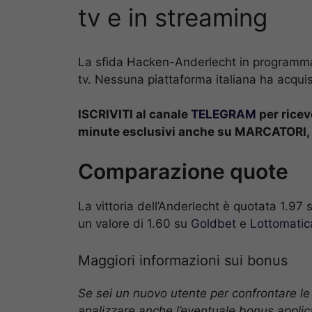
tv e in streaming
La sfida Hacken-Anderlecht in programma
tv. Nessuna piattaforma italiana ha acquis
ISCRIVITI al canale
TELEGRAM
per ricev
minute esclusivi anche su MARCATORI,
Comparazione quote
La vittoria dell’Anderlecht è quotata 1.97
un valore di 1.60 su
Goldbet
e
Lottomatic
Maggiori informazioni sui bonus
Se sei un nuovo utente per confrontare le
analizzare anche l’eventuale bonus applica