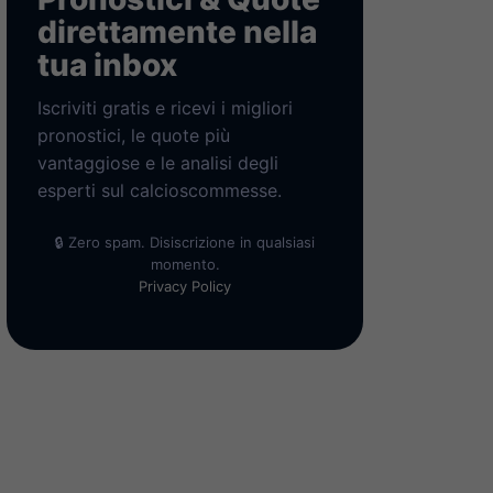
direttamente nella
tua inbox
Iscriviti gratis e ricevi i migliori
pronostici, le quote più
vantaggiose e le analisi degli
esperti sul calcioscommesse.
🔒 Zero spam. Disiscrizione in qualsiasi
momento.
Privacy Policy