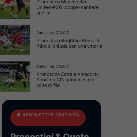
Pronostico Manchester
United-PSG: doppio cantiere
aperto
Anteprime
,
CALCIO
Pronostico Brighton-Roma: il
ritiro si chiude con una vittoria
Anteprime
,
CALCIO
Pronostico Estrela Amadora-
Sporting CP: quindicesima
volta di fila
🔔
NEWSLETTER GRATUITA
Pronostici & Quote