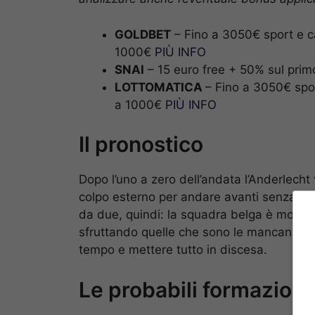
GOLDBET
– Fino a 3050€ sport e c
1000€
PIÙ INFO
SNAI
– 15 euro free + 50% sul prim
LOTTOMATICA
– Fino a 3050€ spo
a 1000€
PIÙ INFO
Il pronostico
Dopo l’uno a zero dell’andata l’Anderlecht
colpo esterno per andare avanti senza par
da due, quindi: la squadra belga è molto p
sfruttando quelle che sono le mancanze di
tempo e mettere tutto in discesa.
Le probabili formazion