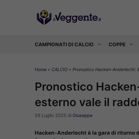
Vai
al
contenuto
CAMPIONATI DI CALCIO
COPPE
Home
»
CALCIO
»
Pronostico Hacken-Anderlecht: il
Pronostico Hacken-
esterno vale il rad
29 Luglio 2025
di
Giuseppe
Hacken-Anderlecht è la gara di ritorno d