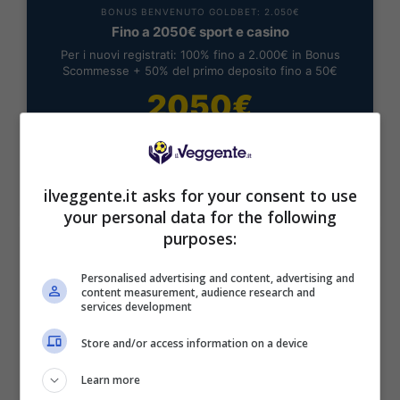
BONUS BENVENUTO GOLDBET: 2.050€
Fino a 2050€ sport e casino
Per i nuovi registrati: 100% fino a 2.000€ in Bonus
Scommesse + 50% del primo deposito fino a 50€
2050€
VERIFICA
ilveggente.it asks for your consent to use
Mostra Informazioni
your personal data for the following
purposes:
Personalised advertising and content, advertising and
content measurement, audience research and
services development
BONUS BENVENUTO LOTTOMATICA: 2050€
Fino a 2050€ bonus scommesse e sport
Store and/or access information on a device
Per i nuovi utenti della piattaforma: 100% fino a 50€ in
Bonus Scommesse + 100% fino a 2000€ in Bonus
Learn more
Sport