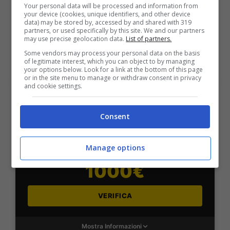
Your personal data will be processed and information from
2050€
your device (cookies, unique identifiers, and other device
data) may be stored by, accessed by and shared with 319
partners, or used specifically by this site. We and our partners
may use precise geolocation data.
List of partners.
VERIFICA
Some vendors may process your personal data on the basis
of legitimate interest, which you can object to by managing
your options below. Look for a link at the bottom of this page
Mostra Informazioni
or in the site menu to manage or withdraw consent in privacy
and cookie settings.
SNAI
Consent
Bonus Benvenuto Sport: fino a 1.000€
Manage options
50% sul deposito fino a 50€
1000€
VERIFICA
Mostra Informazioni