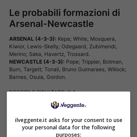
Le probabili formazioni di
Arsenal-Newcastle
ARSENAL (4-3-3):
Kepa; White, Mosquera,
Kiwior, Lewis-Skelly; Odegaard, Zubimendi,
Merino; Saka, Havertz, Trossard.
NEWCASTLE (4-3-3):
Pope; Trippier, Botman,
Burn, Targett; Tonali, Bruno Guimaraes, Willock;
Barnes, Osula, Gordon.
POSSIBILE RISULTATO: 2-1
ilveggente.it asks for your consent to use
your personal data for the following
purposes:
BONUS SPORTBET: 100€ SUBITO