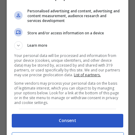
Bonus 50€ SENZA deposito + fino a 50€ di
Personalised advertising and content, advertising and
rimborso
content measurement, audience research and
services development
Bonus 50€ senza deposito sport + fino a 50€ di
bonus rimborso sul primo deposito
Store and/or access information on a device
200€
Learn more
VERIFICA
Your personal data will be processed and information from
your device (cookies, unique identifiers, and other device
data) may be stored by, accessed by and shared with 319
partners, or used specifically by this site. We and our partners
Mostra Informazioni
may use precise geolocation data.
List of partners.
Some vendors may process your personal data on the basis
of legitimate interest, which you can object to by managing
your options below. Look for a link at the bottom of this page
or in the site menu to manage or withdraw consent in privacy
and cookie settings.
BONUS BENVENUTO GOLDBET: 2.050€
Fino a 2050€ sport e casino
Consent
Per i nuovi registrati: 100% fino a 2.000€ in Bonus
Scommesse + 50% del primo deposito fino a 50€