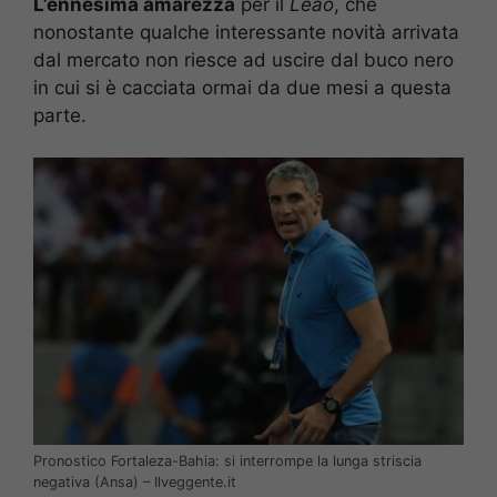
L’ennesima amarezza
per il
Leao
, che
nonostante qualche interessante novità arrivata
dal mercato non riesce ad uscire dal buco nero
in cui si è cacciata ormai da due mesi a questa
parte.
Pronostico Fortaleza-Bahia: si interrompe la lunga striscia
negativa (Ansa) – Ilveggente.it