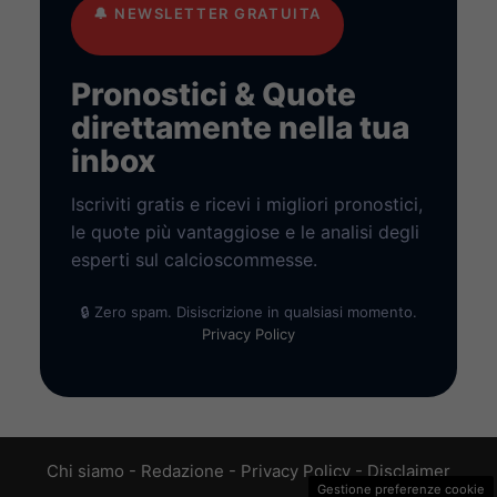
🔔
NEWSLETTER GRATUITA
Pronostici & Quote
direttamente nella tua
inbox
Iscriviti gratis e ricevi i migliori pronostici,
le quote più vantaggiose e le analisi degli
esperti sul calcioscommesse.
🔒 Zero spam. Disiscrizione in qualsiasi momento.
Privacy Policy
Chi siamo
-
Redazione
-
Privacy Policy
-
Disclaimer
Gestione preferenze cookie