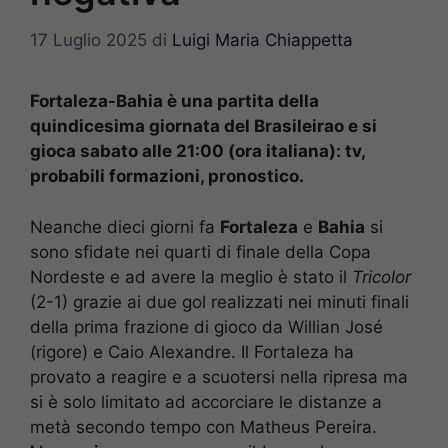
17 Luglio 2025
di
Luigi Maria Chiappetta
Fortaleza-Bahia è una partita della
quindicesima giornata del Brasileirao e si
gioca sabato alle 21:00 (ora italiana): tv,
probabili formazioni, pronostico.
Neanche dieci giorni fa
Fortaleza
e
Bahia
si
sono sfidate nei quarti di finale della Copa
Nordeste e ad avere la meglio è stato il
Tricolor
(2-1) grazie ai due gol realizzati nei minuti finali
della prima frazione di gioco da Willian José
(rigore) e Caio Alexandre. Il Fortaleza ha
provato a reagire e a scuotersi nella ripresa ma
si è solo limitato ad accorciare le distanze a
metà secondo tempo con Matheus Pereira.