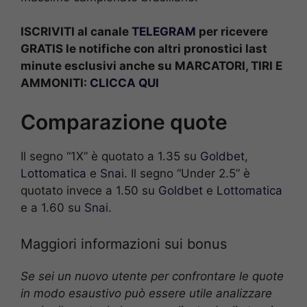
ISCRIVITI al canale
TELEGRAM
per ricevere
GRATIS le notifiche con altri pronostici last
minute esclusivi anche su MARCATORI, TIRI E
AMMONITI:
CLICCA QUI
Comparazione quote
Il segno “1X” è quotato a 1.35 su
Goldbet
,
Lottomatica
e
Sna
i. Il segno “Under 2.5” è
quotato invece a 1.50 su
Goldbet
e
Lottomatica
e a 1.60 su
Sna
i.
Maggiori informazioni sui bonus
Se sei un nuovo utente per confrontare le quote
in modo esaustivo può essere utile analizzare