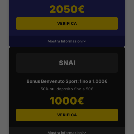
2050€
VERIFICA
Mostra Informazioni
SNAI
Bonus Benvenuto Sport: fino a 1.000€
50% sul deposito fino a 50€
1000€
VERIFICA
Mostra Informazioni