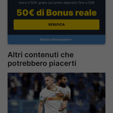
ricevi il 50% gratis sul primo deposito fino a 50€
50€ di Bonus reale
VERIFICA
Mostra Informazioni
Altri contenuti che
potrebbero piacerti