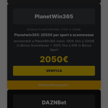
PlanetWin365
BONUS PLANETWIN365: FINO A 2050€
Planetwin365: 2050€ per sport e scommesse
Iscrivendoti a PlanetWin365 ricevi: 100% fino a 2000€
in Bonus Scommesse + 100% fino a 50€ in Bonus
Sport
2050€
VERIFICA
Mostra Informazioni
DAZNBet