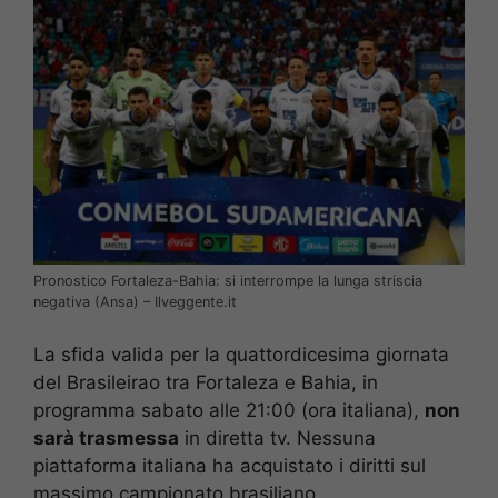
Pronostico Fortaleza-Bahia: si interrompe la lunga striscia
negativa (Ansa) – Ilveggente.it
La sfida valida per la quattordicesima giornata
del Brasileirao tra Fortaleza e Bahia, in
programma sabato alle 21:00 (ora italiana),
non
sarà trasmessa
in diretta tv. Nessuna
piattaforma italiana ha acquistato i diritti sul
massimo campionato brasiliano.