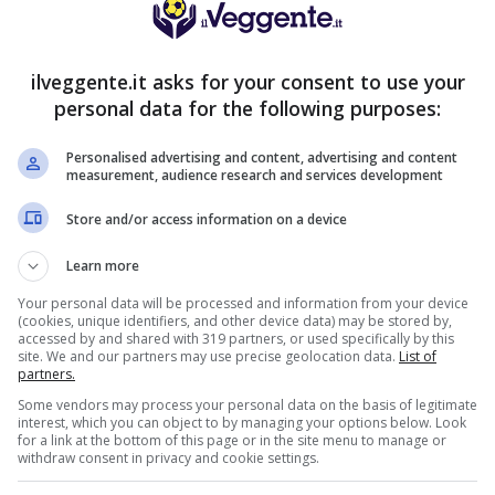
ilveggente.it asks for your consent to use your
personal data for the following purposes:
esso negli ultimi tre precedenti tra queste due
 favori del pronostico in questa partita e ha la
Personalised advertising and content, advertising and content
 davvero storica in semifinale. Quindi fiducia alle
measurement, audience research and services development
o, ci sembra il risultato quasi sicuro.
Store and/or access information on a device
di Norvegia-Italia
Learn more
Your personal data will be processed and information from your device
 Harviken, Mjelde, T. Hansen; Bøe Risa, Engen,
(cookies, unique identifiers, and other device data) may be stored by,
accessed by and shared with 319 partners, or used specifically by this
upset.
site. We and our partners may use precise geolocation data.
List of
Linari; Oliviero, Caruso, Giugliano, Boattin; Cantore,
partners.
Some vendors may process your personal data on the basis of legitimate
interest, which you can object to by managing your options below. Look
for a link at the bottom of this page or in the site menu to manage or
withdraw consent in privacy and cookie settings.