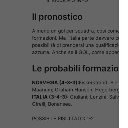
a 1000€
PIÙ INFO
Il pronostico
Almeno un gol per squadra, così come succ
formazioni. Ma l’Italia parte davvero con i
possibilità di prendersi una qualificazione
azzurre. Anche se il GOL, come appena dett
Le probabili formazioni 
NORVEGIA (4-3-3):
Fiskerstrand; Bjelde,
Maanum; Graham Hansen, Hegerberg, Ga
ITALIA (3-4-3):
Giuliani; Lenzini, Salvai, 
Girelli, Bonansea.
POSSIBILE RISULTATO: 1-2