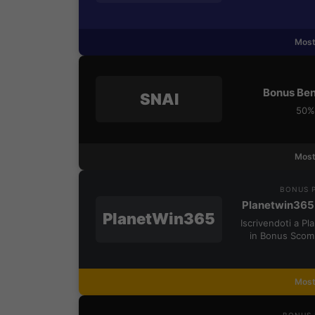
Most
Bonus Ben
SNAI
50% 
Most
BONUS P
Planetwin365
PlanetWin365
Iscrivendoti a P
in Bonus Scom
Most