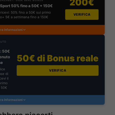
200€
DAZNBET: 200€ REAL BONUS
Sport 50% fino a 50€ + 150€
ricevi: 50% fino a 50€ sul primo
VERIFICA
o+ 5€ a settimana fino a 150€
ra Informazioni
NUTO
: 50€
50€ di Bonus reale
enuto
se
dice
VERIFICA
se di
evi il
primo
a 50€
ra Informazioni