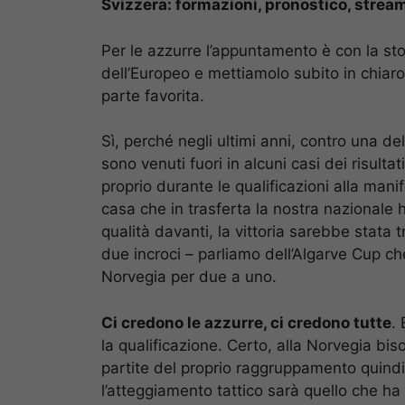
Svizzera: formazioni, pronostico, strea
Per le azzurre l’appuntamento è con la sto
dell’Europeo e mettiamolo subito in chiaro
parte favorita.
Sì, perché negli ultimi anni, contro una d
sono venuti fuori in alcuni casi dei risult
proprio durante le qualificazioni alla man
casa che in trasferta la nostra nazionale 
qualità davanti, la vittoria sarebbe stata 
due incroci – parliamo dell’Algarve Cup ch
Norvegia per due a uno.
Ci credono le azzurre, ci credono tutte
.
la qualificazione. Certo, alla Norvegia bi
partite del proprio raggruppamento quind
l’atteggiamento tattico sarà quello che ha