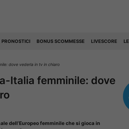
PRONOSTICI
BONUS SCOMMESSE
LIVESCORE
LE
ile: dove vederla in tv in chiaro
-Italia femminile: dove
aro
inale dell’Europeo femminile che si gioca in