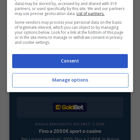
data) may be stored by, accessed by and shared with 319
partners, or used specifically by this site. We and our partners
BONUS SPORTBET: 100€ SUBITO
may use precise geolocation data.
List of partners.
Bonus 50€ SENZA deposito + fino a 50€ di
Some vendors may process your personal data on the basis
rimborso
of legitimate interest, which you can object to by managing
your options below. Look for a link at the bottom of this page
Bonus 50€ senza deposito sport + fino a 50€ di
or in the site menu to manage or withdraw consent in privacy
bonus rimborso sul primo deposito
and cookie settings.
200€
Consent
VERIFICA
Manage options
Mostra Informazioni
BONUS BENVENUTO GOLDBET: 2.050€
Fino a 2050€ sport e casino
Per i nuovi registrati: 100% fino a 2.000€ in Bonus