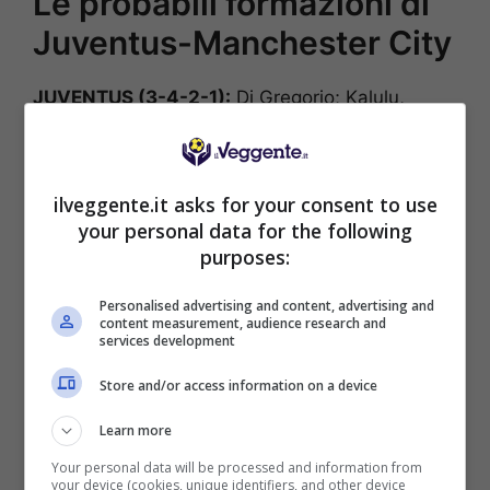
Le probabili formazioni di
Juventus-Manchester City
JUVENTUS (3-4-2-1):
Di Gregorio; Kalulu,
Gatti, Kelly; Alberto Costa, Thuram, Locatelli,
Cambiaso; Koopmeiners, Yildiz; Vlahovic.
MANCHESTER CITY (4-1-4-1):
Ederson;
ilveggente.it asks for your consent to use
Matheus Nunes, Dias, Gvardiol, Ait Nouri;
your personal data for the following
Reijnders; Marmoush, Bernardo Silva, Foden,
purposes:
Doku; Haaland.
Personalised advertising and content, advertising and
[poll id=”2751″]
content measurement, audience research and
services development
POSSIBILE RISULTATO: 1-2
Store and/or access information on a device
Learn more
Your personal data will be processed and information from
your device (cookies, unique identifiers, and other device