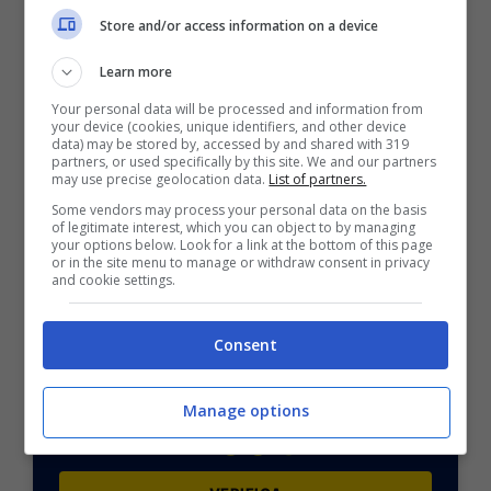
Fernandez, Kranevitter, Meza; Mastantuono,
Store and/or access information on a device
Colidio.
Learn more
[poll id=”2750″]
Your personal data will be processed and information from
your device (cookies, unique identifiers, and other device
POSSIBILE RISULTATO: 2-2
data) may be stored by, accessed by and shared with 319
partners, or used specifically by this site. We and our partners
may use precise geolocation data.
List of partners.
Some vendors may process your personal data on the basis
of legitimate interest, which you can object to by managing
your options below. Look for a link at the bottom of this page
or in the site menu to manage or withdraw consent in privacy
and cookie settings.
BONUS SPORTBET: 100€ SUBITO
Bonus 50€ SENZA deposito + fino a 50€ di
Consent
rimborso
Bonus 50€ senza deposito sport + fino a 50€ di
bonus rimborso sul primo deposito
Manage options
200€