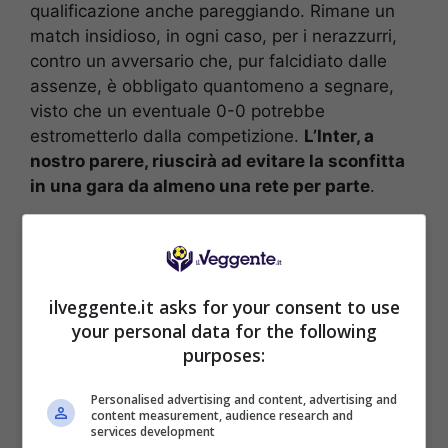
qualificazione anche pareggiando. Rimane un
match insidioso, in ogni caso, per i nerazzurri,
contro un avversario che, pur falcidiato dalle
assenze, è obbligato quantomeno a segnare,
visto che un eventuale 0-0 potrebbe
estrometterlo dalla competizione.
L’Inter, a
nostro parere, riuscirà ad evitare la sconfitta
in una gara da almeno una rete per parte
.
Le probabili formazioni di
Inter-River Plate
ilveggente.it asks for your consent to use
INTER (3-5-2):
Sommer; Darmian, Acerbi,
your personal data for the following
purposes:
Bastoni; Dumfries, Barella, Asllani, Mkhitaryan,
Dimarco; Pio Esposito, Lautaro Martinez.
Personalised advertising and content, advertising and
RIVER PLATE (5-3-2):
Armani; Montiel,
content measurement, audience research and
Martinez Quarta, Pezzella, Diaz, Acuña;
services development