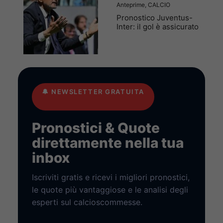
Anteprime
,
CALCIO
Pronostico Juventus-
Inter: il gol è assicurato
🔔
NEWSLETTER GRATUITA
Pronostici & Quote
direttamente nella tua
inbox
Iscriviti gratis e ricevi i migliori pronostici,
le quote più vantaggiose e le analisi degli
esperti sul calcioscommesse.