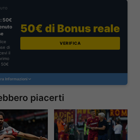
NUTO
: 50€
50€ di Bonus reale
enuto
se
dice
VERIFICA
se di
evi il
primo
a 50€
ra Informazioni
ebbero piacerti