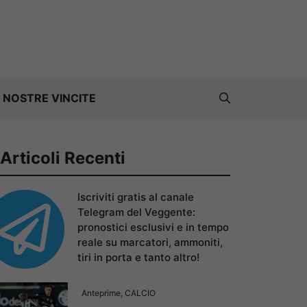
 NOSTRE VINCITE
Articoli Recenti
Iscriviti gratis al canale
Telegram del Veggente:
pronostici esclusivi e in tempo
reale su marcatori, ammoniti,
tiri in porta e tanto altro!
Anteprime
,
CALCIO