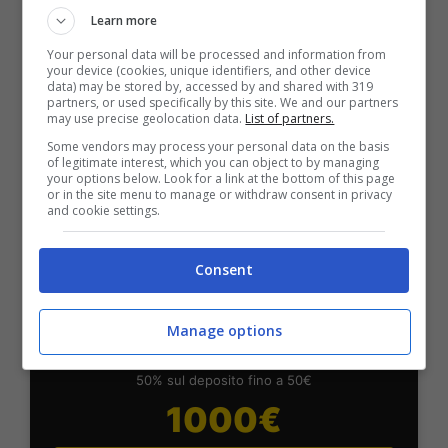
Fino a 2050€ bonus scommesse e sport
Learn more
Per i nuovi utenti della piattaforma: 100% fino a 50€ in
Your personal data will be processed and information from
Bonus Scommesse + 100% fino a 2000€ in Bonus
your device (cookies, unique identifiers, and other device
Sport
data) may be stored by, accessed by and shared with 319
2050€
partners, or used specifically by this site. We and our partners
may use precise geolocation data.
List of partners.
Some vendors may process your personal data on the basis
VERIFICA
of legitimate interest, which you can object to by managing
your options below. Look for a link at the bottom of this page
or in the site menu to manage or withdraw consent in privacy
and cookie settings.
Mostra Informazioni
Consent
SNAI
Manage options
Bonus Benvenuto Sport: fino a 1.000€
50% sul deposito fino a 50€
1000€