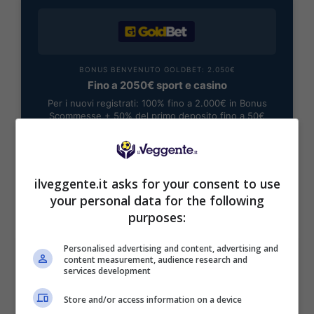
BONUS BENVENUTO GOLDBET: 2.050€
Fino a 2050€ sport e casino
Per i nuovi registrati: 100% fino a 2.000€ in Bonus
Scommesse + 50% del primo deposito fino a 50€
2050€
VERIFICA
ilveggente.it asks for your consent to use
your personal data for the following
purposes:
Mostra Informazioni
Personalised advertising and content, advertising and
content measurement, audience research and
services development
Store and/or access information on a device
BONUS BENVENUTO LOTTOMATICA: 2050€