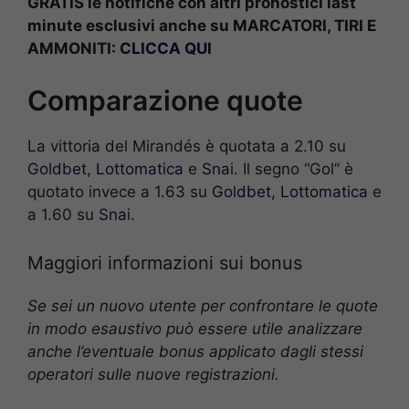
GRATIS le notifiche con altri pronostici last
minute esclusivi anche su MARCATORI, TIRI E
AMMONITI:
CLICCA QUI
Comparazione quote
La vittoria del Mirandés è quotata a 2.10 su
Goldbet
,
Lottomatica
e
Sna
i. Il segno “Gol” è
quotato invece a 1.63 su
Goldbet
,
Lottomatica
e
a 1.60 su
Sna
i.
Maggiori informazioni sui bonus
Se sei un nuovo utente per confrontare le quote
in modo esaustivo può essere utile analizzare
anche l’eventuale bonus applicato dagli stessi
operatori sulle nuove registrazioni.