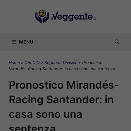
Vai
al
contenuto
MENU
Home
»
CALCIO
»
Segunda División
»
Pronostico
Mirandés-Racing Santander: in casa sono una sentenza
Pronostico Mirandés-
Racing Santander: in
casa sono una
sentenza