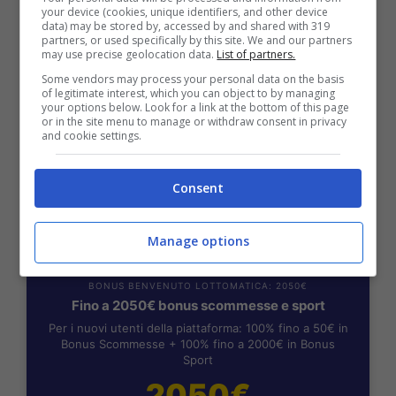
Fino a 2050€ sport e casino
your device (cookies, unique identifiers, and other device
data) may be stored by, accessed by and shared with 319
Per i nuovi registrati: 100% fino a 2.000€ in Bonus
partners, or used specifically by this site. We and our partners
Scommesse + 50% del primo deposito fino a 50€
may use precise geolocation data.
List of partners.
2050€
Some vendors may process your personal data on the basis
of legitimate interest, which you can object to by managing
your options below. Look for a link at the bottom of this page
or in the site menu to manage or withdraw consent in privacy
VERIFICA
and cookie settings.
Mostra Informazioni
Consent
Manage options
BONUS BENVENUTO LOTTOMATICA: 2050€
Fino a 2050€ bonus scommesse e sport
Per i nuovi utenti della piattaforma: 100% fino a 50€ in
Bonus Scommesse + 100% fino a 2000€ in Bonus
Sport
2050€