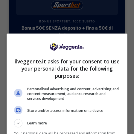
BONUS SPORTBET: 100€ SUBITO
Bonus 50€ SENZA deposito + fino a 50€ di
rimborso
Bonus 50€ senza deposito sport + fino a 50€ di
bonus rimborso sul primo deposito
200€
ilveggente.it asks for your consent to use
your personal data for the following
VERIFICA
purposes:
Personalised advertising and content, advertising and
Mostra Informazioni
content measurement, audience research and
services development
Store and/or access information on a device
Learn more
BONUS BENVENUTO GOLDBET: 2.050€
Your personal data will be processed and information from