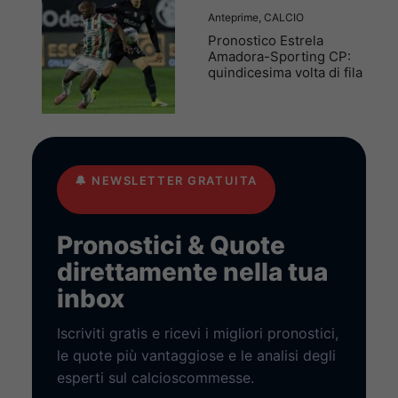
Anteprime
,
CALCIO
Pronostico Estrela
Amadora-Sporting CP:
quindicesima volta di fila
🔔
NEWSLETTER GRATUITA
Pronostici & Quote
direttamente nella tua
inbox
Iscriviti gratis e ricevi i migliori pronostici,
le quote più vantaggiose e le analisi degli
esperti sul calcioscommesse.