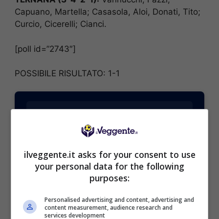
Capuano, Martella; Casasola, Aloi, Donati, Tito;
Curcio, Cicerelli; Cianci.
[poll id=”2743″]
POSSIBILE RISULTATO: 1-1
BONUS SPORTBET: 100€ SUBITO
ilveggente.it asks for your consent to use
Bonus 50€ SENZA deposito + fino a 50€ di
your personal data for the following
rimborso
purposes:
Bonus 50€ senza deposito sport + fino a 50€ di
bonus rimborso sul primo deposito
Personalised advertising and content, advertising and
200€
content measurement, audience research and
services development