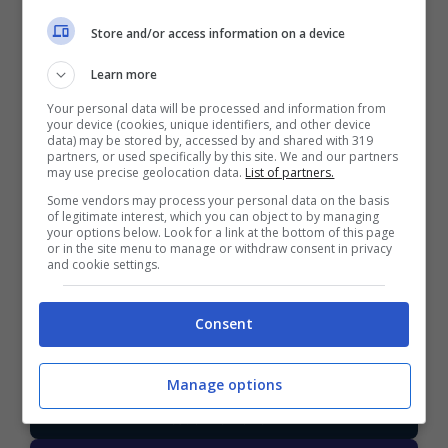
VERIFICA
Store and/or access information on a device
Learn more
Mostra Informazioni
Your personal data will be processed and information from
your device (cookies, unique identifiers, and other device
data) may be stored by, accessed by and shared with 319
partners, or used specifically by this site. We and our partners
may use precise geolocation data.
List of partners.
Some vendors may process your personal data on the basis
BONUS BENVENUTO GOLDBET: 2.050€
of legitimate interest, which you can object to by managing
Fino a 2050€ sport e casino
your options below. Look for a link at the bottom of this page
or in the site menu to manage or withdraw consent in privacy
Per i nuovi registrati: 100% fino a 2.000€ in Bonus
and cookie settings.
Scommesse + 50% del primo deposito fino a 50€
2050€
Consent
VERIFICA
Manage options
Mostra Informazioni