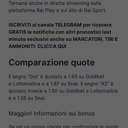
Ternana anche in diretta streaming sulla
piattaforma
Rai Play
e sul sito di Rai Sport.
ISCRIVITI al canale
TELEGRAM
per ricevere
GRATIS le notifiche con altri pronostici last
minute esclusivi anche su MARCATORI, TIRI E
AMMONITI:
CLICCA QUI
Comparazione quote
Il segno “Gol” è quotato a 1.95 su
Goldbet
e
Lottomatica
e a 1.87 su
Sna
i. Il segno “X2” è
quotato invece a 1.50 su
Goldbet
e
Lottomatica
e a 1.55 su
Sna
i.
Maggiori informazioni sui bonus
Se sei un nuovo utente per confrontare le quote