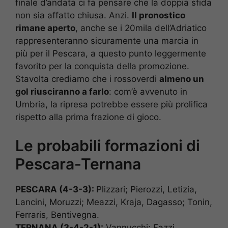
finale d’andata ci fa pensare che la doppia sfida
non sia affatto chiusa. Anzi.
Il pronostico
rimane aperto
, anche se i 20mila dell’Adriatico
rappresenteranno sicuramente una marcia in
più per il Pescara, a questo punto leggermente
favorito per la conquista della promozione.
Stavolta crediamo che i rossoverdi
almeno un
gol riusciranno a farlo
: com’è avvenuto in
Umbria, la ripresa potrebbe essere più prolifica
rispetto alla prima frazione di gioco.
Le probabili formazioni di
Pescara-Ternana
PESCARA (4-3-3):
Plizzari; Pierozzi, Letizia,
Lancini, Moruzzi; Meazzi, Kraja, Dagasso; Tonin,
Ferraris, Bentivegna.
TERNANA (3-4-2-1):
Vannucchi; Fazzi,