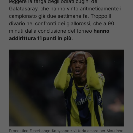
leggere la targa degli odiati cugini del
Galatasaray, che hanno vinto aritmeticamente il
campionato già due settimane fa. Troppo il
divario nei confronti dei giallorossi, che a 90
minuti dalla conclusione del torneo
hanno
addirittura 11 punti in più
.
Pronostico Fenerbahçe-Konyaspor: vittoria amara per Mourinho