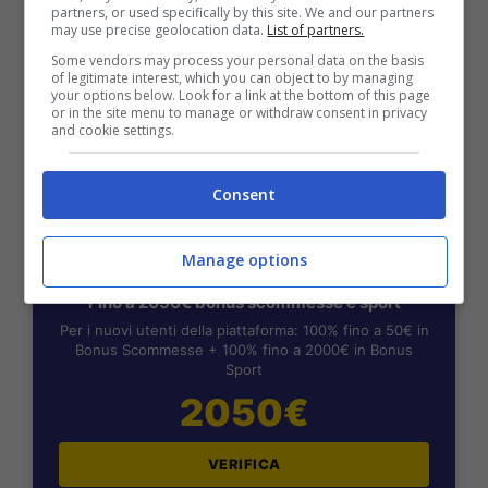
2050€
partners, or used specifically by this site. We and our partners
may use precise geolocation data.
List of partners.
Some vendors may process your personal data on the basis
VERIFICA
of legitimate interest, which you can object to by managing
your options below. Look for a link at the bottom of this page
or in the site menu to manage or withdraw consent in privacy
and cookie settings.
Mostra Informazioni
Consent
Manage options
BONUS BENVENUTO LOTTOMATICA: 2050€
Fino a 2050€ bonus scommesse e sport
Per i nuovi utenti della piattaforma: 100% fino a 50€ in
Bonus Scommesse + 100% fino a 2000€ in Bonus
Sport
2050€
VERIFICA