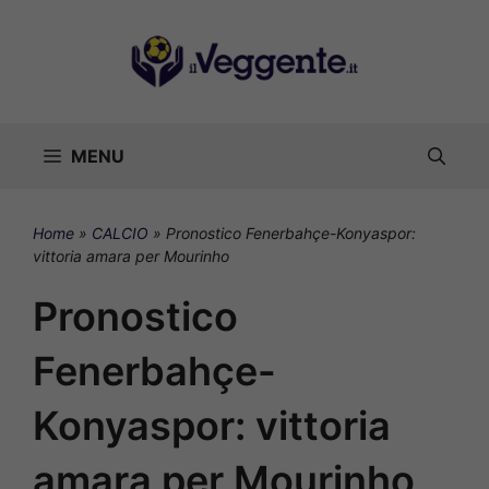
Vai
al
contenuto
MENU
Home
»
CALCIO
»
Pronostico Fenerbahçe-Konyaspor:
vittoria amara per Mourinho
Pronostico
Fenerbahçe-
Konyaspor: vittoria
amara per Mourinho