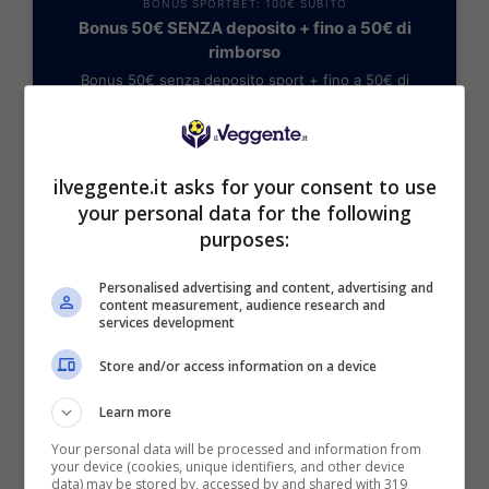
BONUS SPORTBET: 100€ SUBITO
Bonus 50€ SENZA deposito + fino a 50€ di
rimborso
Bonus 50€ senza deposito sport + fino a 50€ di
bonus rimborso sul primo deposito
200€
ilveggente.it asks for your consent to use
VERIFICA
your personal data for the following
purposes:
Mostra Informazioni
Personalised advertising and content, advertising and
content measurement, audience research and
services development
Store and/or access information on a device
BONUS BENVENUTO GOLDBET: 2.050€
Learn more
Fino a 2050€ sport e casino
Your personal data will be processed and information from
Per i nuovi registrati: 100% fino a 2.000€ in Bonus
your device (cookies, unique identifiers, and other device
Scommesse + 50% del primo deposito fino a 50€
data) may be stored by, accessed by and shared with 319