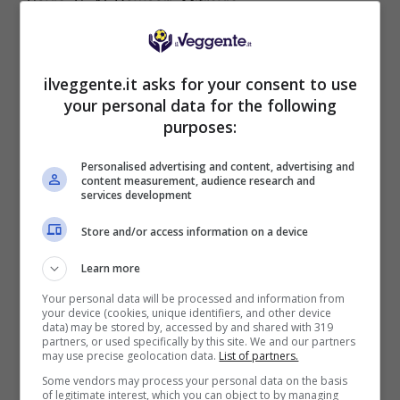
Savic, S. Al-Dawsari; Mitrovic.
AL-QADSIAH (3-5-2):
Casteels; Gaston
Alvarez, Nacho, Mahnashi; Al-Ammar, Puertas,
Ezequiel Fernandez, Nandez, Al-Shamat;
ilveggente.it asks for your consent to use
Quinones, Aubameyang.
your personal data for the following
purposes:
POSSIBILE RISULTATO: 2-1
Personalised advertising and content, advertising and
content measurement, audience research and
services development
Store and/or access information on a device
Learn more
BONUS SPORTBET: 100€ SUBITO
Bonus 50€ SENZA deposito + fino a 50€ di
Your personal data will be processed and information from
rimborso
your device (cookies, unique identifiers, and other device
data) may be stored by, accessed by and shared with 319
Bonus 50€ senza deposito sport + fino a 50€ di
partners, or used specifically by this site. We and our partners
bonus rimborso sul primo deposito
may use precise geolocation data.
List of partners.
200€
Some vendors may process your personal data on the basis
of legitimate interest, which you can object to by managing