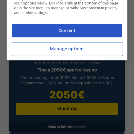
your options below. Look for a link at the bottom of this page
VERIFICA
or in the site menu to manage or withdraw consent in privacy
and cookie settings.
Mostra Informazioni
Consent
Manage options
BONUS BENVENUTO GOLDBET: 2.050€
Fino a 2050€ sport e casino
Per i nuovi registrati: 100% fino a 2.000€ in Bonus
Scommesse + 50% del primo deposito fino a 50€
2050€
VERIFICA
Mostra Informazioni