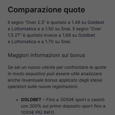
Comparazione quote
Il segno “Over 2.5” è quotato a 1.48 su
Goldbet
e
Lottomatica
e a 1.50 su
Sna
i. Il segno “Over
1.5 2T” è quotato invece a 1.68 su
Goldbet
e
Lottomatica
e a 1.70 su
Sna
i.
Maggiori informazioni sui bonus
Se sei un nuovo utente per confrontare le quote
in modo esaustivo può essere utile analizzare
anche l’eventuale bonus applicato dagli stessi
operatori sulle nuove registrazioni.
GOLDBET
– Fino a 3050€ sport e casinò
con 200% sul primo deposito sport fino a
1000€
PIÙ INFO