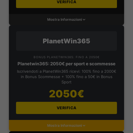
VERIFICA
Mostra Informazioni
PlanetWin365
BONUS PLANETWIN365: FINO A 2050€
Planetwin365: 2050€ per sport e scommesse
Iscrivendoti a PlanetWin365 ricevi: 100% fino a 2000€
in Bonus Scommesse + 100% fino a 50€ in Bonus
Sport
2050€
VERIFICA
Mostra Informazioni