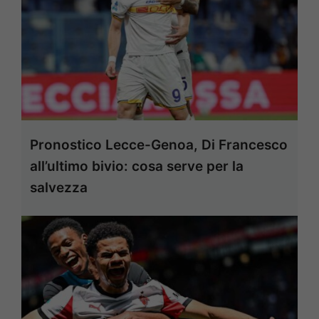
Pronostico Lecce-Genoa, Di Francesco
all’ultimo bivio: cosa serve per la
salvezza