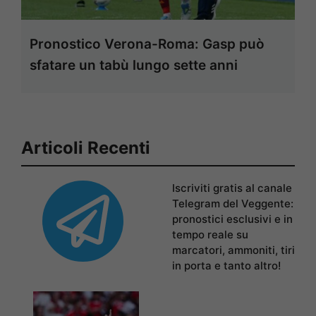
Pronostico Verona-Roma: Gasp può
sfatare un tabù lungo sette anni
Articoli Recenti
Iscriviti gratis al canale
Telegram del Veggente:
pronostici esclusivi e in
tempo reale su
marcatori, ammoniti, tiri
in porta e tanto altro!