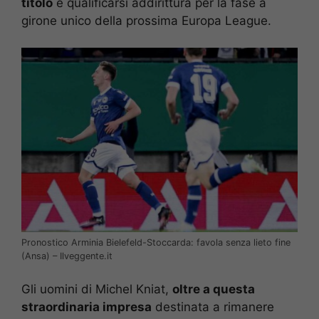
titolo
e qualificarsi addirittura per la fase a
girone unico della prossima Europa League.
Pronostico Arminia Bielefeld-Stoccarda: favola senza lieto fine
(Ansa) – Ilveggente.it
Gli uomini di Michel Kniat,
oltre a questa
straordinaria impresa
destinata a rimanere