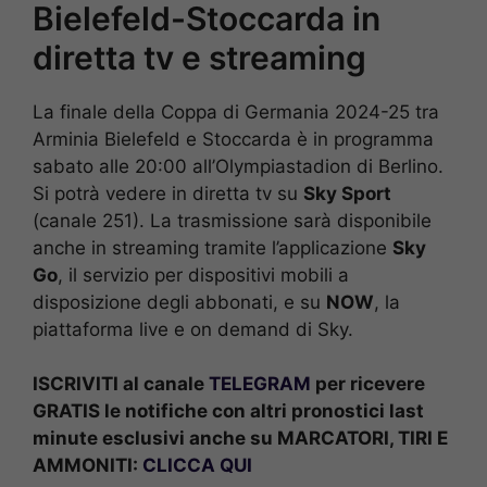
Bielefeld-Stoccarda in
diretta tv e streaming
La finale della Coppa di Germania 2024-25 tra
Arminia Bielefeld e Stoccarda è in programma
sabato alle 20:00 all’Olympiastadion di Berlino.
Si potrà vedere in diretta tv su
Sky Sport
(canale 251). La trasmissione sarà disponibile
anche in streaming tramite l’applicazione
Sky
Go
, il servizio per dispositivi mobili a
disposizione degli abbonati, e su
NOW
, la
piattaforma live e on demand di Sky.
ISCRIVITI al canale
TELEGRAM
per ricevere
GRATIS le notifiche con altri pronostici last
minute esclusivi anche su MARCATORI, TIRI E
AMMONITI:
CLICCA QUI