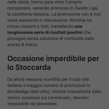
nella storia, hanno pure vinto il proprio
campionato, venendo promossi in Zweite Liga,
la cadetteria tedesca. La promozione non è mai
stata realmente in discussione: l’Arminia ha
chiuso davanti a tutti, inanellando
una
lunghissima serie di risultati positivi
che
prosegue senza soluzione di continuità dallo
scorso 8 marzo.
Occasione imperdibile per
lo Stoccarda
Da allora nessuna sconfitta per il club che
detiene il maggior numero di promozioni in
Bundesliga (ben otto), striscia impreziosita dallo
storico successo sul Leverkusen, davvero
impossibile da prevedere.