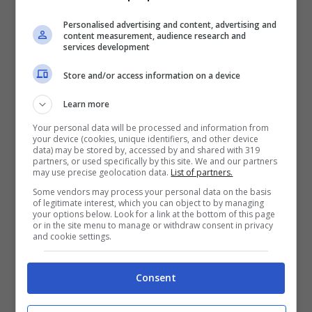
Bonus 50€ SENZA deposito + fino a 50€ di
Personalised advertising and content, advertising and
rimborso
content measurement, audience research and
Bonus 50€ senza deposito sport + fino a 50€ di
services development
bonus rimborso sul primo deposito
Store and/or access information on a device
200€
Learn more
VERIFICA
Your personal data will be processed and information from
your device (cookies, unique identifiers, and other device
data) may be stored by, accessed by and shared with 319
partners, or used specifically by this site. We and our partners
Mostra Informazioni
may use precise geolocation data.
List of partners.
Some vendors may process your personal data on the basis
of legitimate interest, which you can object to by managing
your options below. Look for a link at the bottom of this page
or in the site menu to manage or withdraw consent in privacy
and cookie settings.
BONUS BENVENUTO GOLDBET: 2.050€
Fino a 2050€ sport e casino
Consent
Per i nuovi registrati: 100% fino a 2.000€ in Bonus
Scommesse + 50% del primo deposito fino a 50€