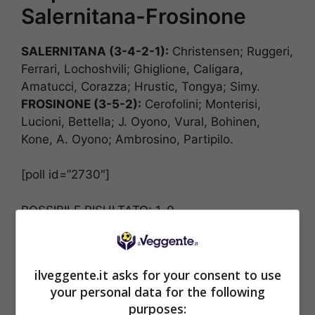
Salernitana-Frosinone
SALERNITANA (3-4-2-1):
Christensen; Ruggeri,
Ferrari, Lochoshvili; Ghiglione, Caligara,
Amatucci, Corazza; Hrustic, Tongya; Simy.
FROSINONE (3-5-2):
Cerofolini; Monterisi,
Lucioni, Bettella; J. Oyono, Vural, Bohinen,
Kone, A. Oyono; Ambrosino, Partipilo.
[poll id=”2730″]
POSSIBILE RISULTATO: 1-0
ilveggente.it asks for your consent to use
your personal data for the following
purposes:
BONUS SPORTBET: 100€ SUBITO