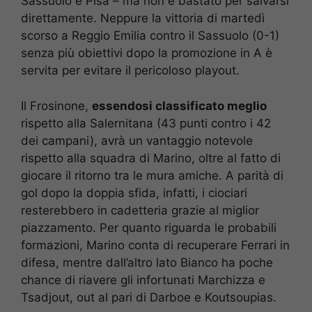
Sassuolo e Pisa – ma non è bastato per salvarsi
direttamente. Neppure la vittoria di martedì
scorso a Reggio Emilia contro il Sassuolo (0-1)
senza più obiettivi dopo la promozione in A è
servita per evitare il pericoloso playout.
Il Frosinone,
essendosi classificato meglio
rispetto alla Salernitana (43 punti contro i 42
dei campani), avrà un vantaggio notevole
rispetto alla squadra di Marino, oltre al fatto di
giocare il ritorno tra le mura amiche. A parità di
gol dopo la doppia sfida, infatti, i ciociari
resterebbero in cadetteria grazie al miglior
piazzamento. Per quanto riguarda le probabili
formazioni, Marino conta di recuperare Ferrari in
difesa, mentre dall’altro lato Bianco ha poche
chance di riavere gli infortunati Marchizza e
Tsadjout, out al pari di Darboe e Koutsoupias.