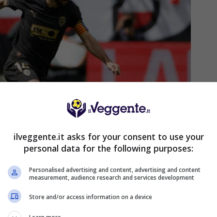
ilveggente.it asks for your consent to use your
personal data for the following purposes:
Personalised advertising and content, advertising and content
measurement, audience research and services development
AnsaFoto) – Ilveggente.it
Store and/or access information on a device
la trentaseiesima giornata della Liga spagnola, è in