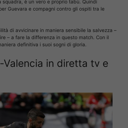
a squadra, è un vero e proprio tabù. Quindi
per Guevara e compagni contro gli ospiti tra le
lità di avvicinare in maniera sensibile la salvezza –
ire – a fare la differenza in questo match. Con il
iera definitiva i suoi sogni di gloria.
-Valencia
in diretta tv e