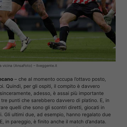
a vicina (AnsaFoto) – Ilveggente.it
ecano
– che al momento occupa l’ottavo posto,
. Quindi, per gli ospiti, il compito è davvero
sinceramente, adesso, è assai più importante
 tre punti che sarebbero davvero di platino. E, in
e quelli che sono gli scontri diretti, giocati in
nni. Gli ultimi due, ad esempio, hanno regalato due
E, in pareggio, è finito anche il match d’andata.