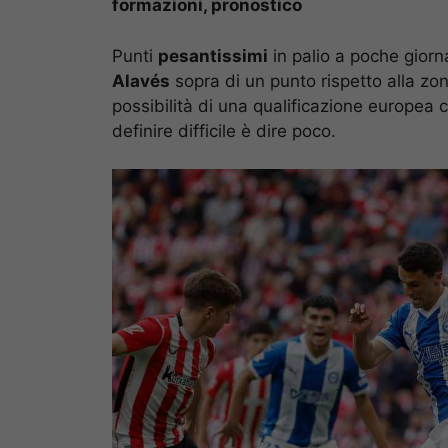
formazioni, pronostico
Punti
pesantissimi
in palio a poche giorn
Alavés
sopra di un punto rispetto alla zo
possibilità di una qualificazione europea
definire difficile è dire poco.