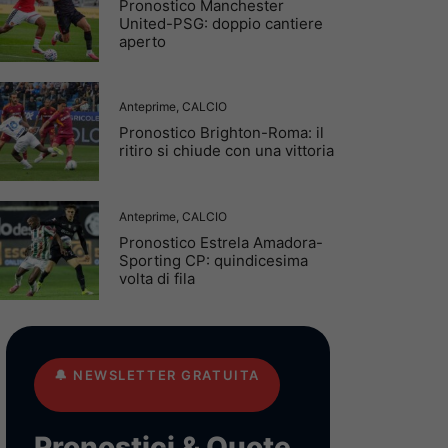
Pronostico Manchester
United-PSG: doppio cantiere
aperto
Anteprime
,
CALCIO
Pronostico Brighton-Roma: il
ritiro si chiude con una vittoria
Anteprime
,
CALCIO
Pronostico Estrela Amadora-
Sporting CP: quindicesima
volta di fila
🔔
NEWSLETTER GRATUITA
Pronostici & Quote