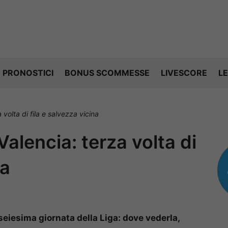
PRONOSTICI
BONUS SCOMMESSE
LIVESCORE
LE
volta di fila e salvezza vicina
alencia: terza volta di
na
seiesima giornata della Liga: dove vederla,