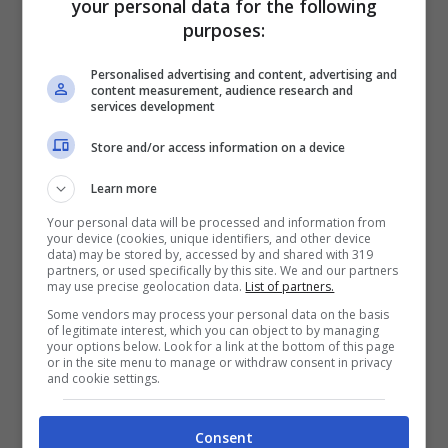
your personal data for the following
Fino a 2050€ sport e casino
purposes:
Per i nuovi registrati: 100% fino a 2.000€ in Bonus
Scommesse + 50% del primo deposito fino a 50€
Personalised advertising and content, advertising and
2050€
content measurement, audience research and
services development
VERIFICA
Store and/or access information on a device
Learn more
Mostra Informazioni
Your personal data will be processed and information from
your device (cookies, unique identifiers, and other device
data) may be stored by, accessed by and shared with 319
partners, or used specifically by this site. We and our partners
may use precise geolocation data.
List of partners.
Some vendors may process your personal data on the basis
BONUS BENVENUTO LOTTOMATICA: 2050€
of legitimate interest, which you can object to by managing
your options below. Look for a link at the bottom of this page
Fino a 2050€ bonus scommesse e sport
or in the site menu to manage or withdraw consent in privacy
Per i nuovi utenti della piattaforma: 100% fino a 50€ in
and cookie settings.
Bonus Scommesse + 100% fino a 2000€ in Bonus
Sport
Consent