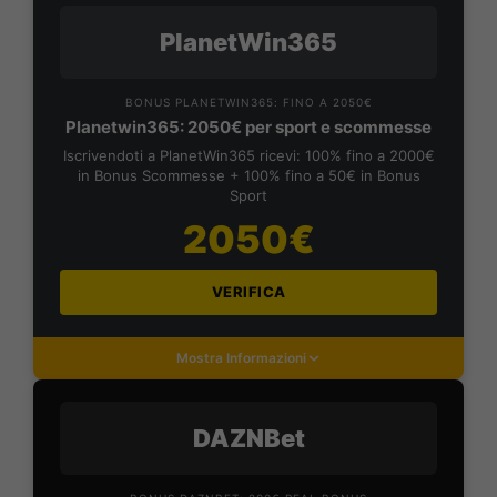
PlanetWin365
BONUS PLANETWIN365: FINO A 2050€
Planetwin365: 2050€ per sport e scommesse
Iscrivendoti a PlanetWin365 ricevi: 100% fino a 2000€
in Bonus Scommesse + 100% fino a 50€ in Bonus
Sport
2050€
VERIFICA
Mostra Informazioni
DAZNBet