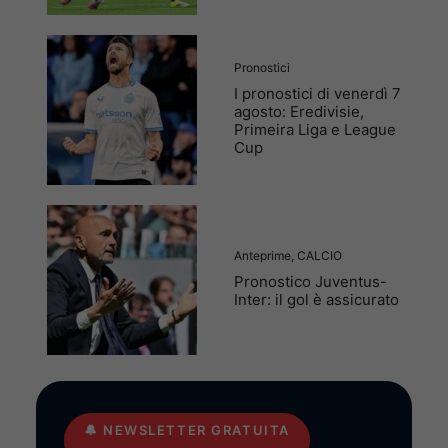
Pronostici
I pronostici di venerdì 7
agosto: Eredivisie,
Primeira Liga e League
Cup
Anteprime
,
CALCIO
Pronostico Juventus-
Inter: il gol è assicurato
🔔
NEWSLETTER GRATUITA