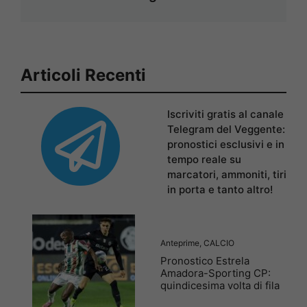
Articoli Recenti
Iscriviti gratis al canale
Telegram del Veggente:
pronostici esclusivi e in
tempo reale su
marcatori, ammoniti, tiri
in porta e tanto altro!
Anteprime
,
CALCIO
Pronostico Estrela
Amadora-Sporting CP:
quindicesima volta di fila