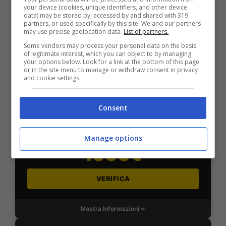
2050€
your device (cookies, unique identifiers, and other device
data) may be stored by, accessed by and shared with 319
partners, or used specifically by this site. We and our partners
VERIFICA
may use precise geolocation data.
List of partners.
Some vendors may process your personal data on the basis
of legitimate interest, which you can object to by managing
Mostra Informazioni
your options below. Look for a link at the bottom of this page
or in the site menu to manage or withdraw consent in privacy
and cookie settings.
SNAI
Consent
Bonus Benvenuto Sport: fino a 1.000€
50% sul deposito fino a 50€
Manage options
1000€
VERIFICA
Mostra Informazioni