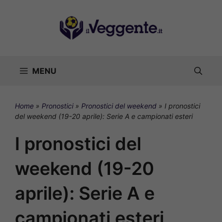
Vai
al
contenuto
MENU
Home
»
Pronostici
»
Pronostici del weekend
»
I pronostici
del weekend (19-20 aprile): Serie A e campionati esteri
I pronostici del
weekend (19-20
aprile): Serie A e
campionati esteri