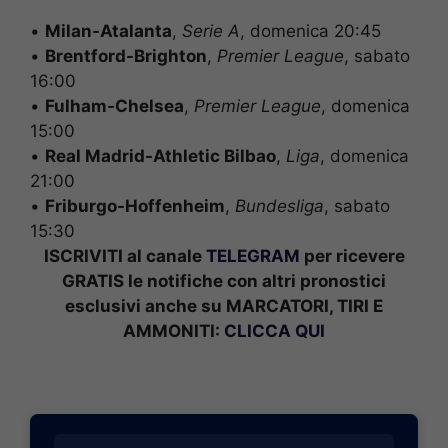
•
Milan-Atalanta
,
Serie A
, domenica 20:45
•
Brentford-Brighton
,
Premier League
, sabato
16:00
•
Fulham-Chelsea
,
Premier League
, domenica
15:00
•
Real Madrid-Athletic Bilbao
,
Liga
, domenica
21:00
•
Friburgo-Hoffenheim
,
Bundesliga
, sabato
15:30
ISCRIVITI al canale
TELEGRAM
per ricevere
GRATIS le notifiche con altri pronostici
esclusivi anche su MARCATORI, TIRI E
AMMONITI:
CLICCA QUI