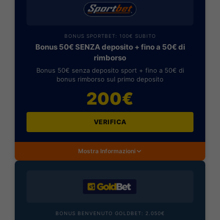
BONUS SPORTBET: 100€ SUBITO
Bonus 50€ SENZA deposito + fino a 50€ di
rimborso
Bonus 50€ senza deposito sport + fino a 50€ di
bonus rimborso sul primo deposito
200€
VERIFICA
Mostra Informazioni
BONUS BENVENUTO GOLDBET: 2.050€